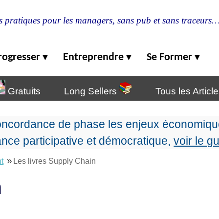
s pratiques pour les managers, sans pub et sans traceurs
rogresser
Entreprendre
Se Former
▾
▾
▾
Gratuits
Long Sellers
Tous les Articl
oncordance de phase les enjeux économique
nce participative et démocratique,
voir le g
»
t
Les livres Supply Chain
n