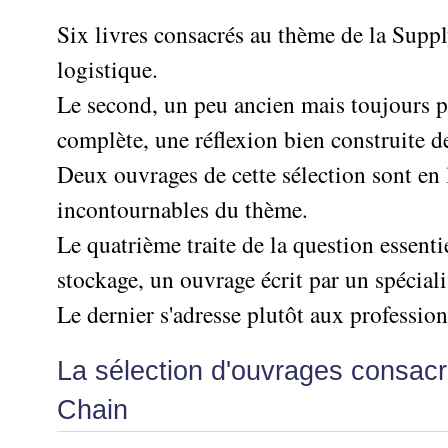
Performance
projet
★
▶
Méthode
Six
bord
des
Guide
Tous
Six livres consacrés au thème de la Sup
Les
pour
Sigma
Entreprise
métier
les
gratuit
Méthodes
se
logistique.
Le
articles
La
de
Le
projet
lancer
classés
Management
Méthode
l'Autoformation
contrôle
Le second, un peu ancien mais toujours p
Construire
Outils
★
Qualité
Gimsi
de
Méthode
l'Équipe
pour
complète, une réflexion bien construite 
Les
gestion
Le
d'autoformation
Gestion
Entrepreneur
outils
Tableau
Deux ouvrages de cette sélection sont en 
Les
▶
des
Gérer
de
de
Tous
7
risques
son
incontournables du thème.
la
les
Bord
Qualités
Entreprise
articles
▶
Qualité
avec
pour
Le quatrième traite de la question essenti
Tous
Diriger
Excel
Le
Le
réussir
les
»»»
métier
stockage, un ouvrage écrit par un spéciali
Supply
articles
▶
Comment
de
▶
Tous
Chain
Projet
s'auto-
Le dernier s'adresse plutôt aux profession
Innover
consultant
les
Management
»»»
évaluer ?
en
articles
freelance
▶
▶
équipe
Mesurer
▶
La sélection d'ouvrages consacr
Tous
L'Efficacité
▶
Tous
»»»
L'Innovation
les
Secrets
du
les
Chain
articles
et
▶
d'Entrepreneur
Manager
articles
Analyser
Organiser
la
Se
Comment
▶
les
»»»