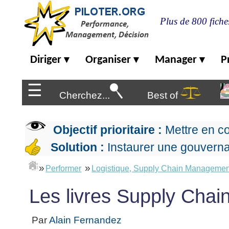
Plus de 800 fiche
Diriger
Diriger
Organiser
Manager
P
▾
▾
▾
Organiser
▶
Management
☰
de
Cherchez...
Best of
Manager
l'entreprise
▶
Organiser
Management
la
Démocratique
Progresser
Objectif prioritaire :
Mettre en c
production
▶
Conception
Manager
L'Excellence
Solution :
Instaurer une gouverna
de
les
Opérationnelle
la
Entreprendre
projets
▶
»
»
Le
stratégie
Performer
Logistique, Supply Chain Managemen
Mesurer
Les
Lean
la
Principes
Outils
Se
Les livres Supply Chai
Management
performance
▶
de
du
De
former
expliqué
gouvernance
Le
chef
Salarié→Entrepreneur
La
Tableau
La
de
Par
Alain Fernandez
La
Méthode
de