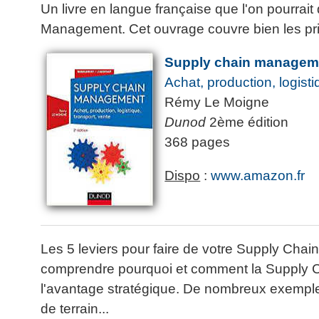
Performance
Former
Tous
Un livre en langue française que l'on pourrait
mieux
données
Seul
▶
les
L'Innovation
gérer
Management. Cet ouvrage couvre bien les prin
Gérer
»»»
Le
articles
Managériale
son
le
Entreprendre
Big
▶
La
temps ?
Supply chain managem
»»»
SI
Data
Formation
Méthode
Comment
Achat, production, logisti
Gratuite
La
Formation
SOCRIDE
devenir
Management
Gouvernance
BI
Rémy Le Moigne
un
▶
du
Formation
Les
Tous
Dunod
2ème édition
manager
SI
tableau
les
Outils
stratège ?
368 pages
de
articles
Les
décisionnels
Comment
Innover
bord
technologies
▶
devenir
Dispo
:
www.amazon.fr
»»»
et
du
Tous
un
BI
SI
les
▶
bon
Décider
articles
Formation
▶
décideur ?
au
Analyse
Tous
Management
Comment
de
quotidien
les
de
Les 5 leviers pour faire de votre Supply Chain 
Données
Manager
articles
Le
Projet
comprendre pourquoi et comment la Supply Cha
»»»
par
DSI
processus
Formation
»»»
l'entraide ?
l'avantage stratégique. De nombreux exemples
de
Entrepreneuriat
de terrain...
Décision
▶
▶
Tous