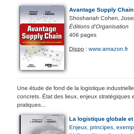
La
Tous
les
Avantage Supply Chain
Décision
les
articles
articles
en
Shoshanah Cohen, Jose
Efficacité
Cours
équipe
»»»
Éditions d'Organisation
Management
Les
»»»
406 pages
Techniques
▶
de
ebook
Dispo
:
www.amazon.fr
décision
et
▶
PDF
Tous
management
les
gratuits
articles
Décider
▶
Une étude de fond de la logistique industrie
PDF
»»»
Entrepreneuriat
concrets. État des lieux, enjeux stratégiques 
▶
pratiques...
ebook
Perfonomique
La logistique globale 
▶
Enjeux, principes, exemp
Tous
les