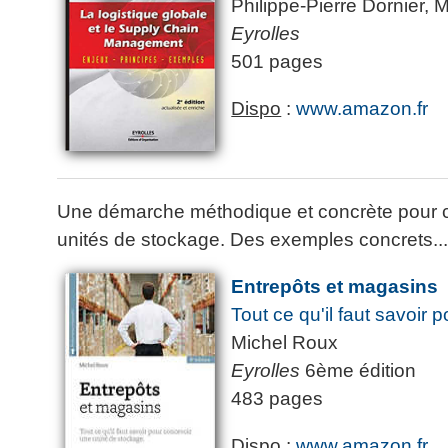
Philippe-Pierre Dornier, 
articles
Eyrolles
PDF
gratuits
501 pages
»»»
Dispo
:
www.amazon.fr
Une démarche méthodique et concrète pour co
unités de stockage. Des exemples concrets..
Entrepôts et magasins
Tout ce qu'il faut savoir
Michel Roux
Eyrolles
6ème édition
483 pages
Dispo
:
www.amazon.fr