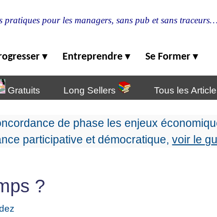
s pratiques pour les managers, sans pub et sans traceurs
rogresser
Entreprendre
Se Former
▾
▾
▾
Gratuits
Long Sellers
Tous les Articl
oncordance de phase les enjeux économique
nce participative et démocratique,
voir le g
mps ?
ndez