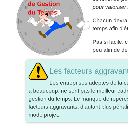
articles
pour valoriser 
PDF
gratuits
Chacun devra d
»»»
temps afin d'êt
Pas si facile, 
peu afin de dé
Les facteurs aggravan
Les entreprises adeptes de la cu
a beaucoup, ne sont pas le meilleur ca
gestion du temps. Le manque de repères,
facteurs aggravants, d'autant plus péna
mode projet.