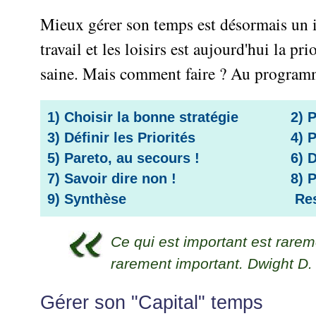
Performance
projet
★
▶
Méthode
Six
bord
des
Guide
Tous
Mieux gérer son temps est désormais un i
Les
pour
Sigma
Entreprise
métier
les
gratuit
Méthodes
se
travail et les loisirs est aujourd'hui la p
Le
articles
La
de
Le
projet
lancer
classés
Management
Méthode
l'Autoformation
contrôle
saine. Mais comment faire ? Au programm
Construire
Outils
★
Qualité
Gimsi
de
Méthode
l'Équipe
pour
Les
gestion
Le
d'autoformation
Gestion
Entrepreneur
outils
Tableau
1) Choisir la bonne stratégie
2) 
Les
▶
des
Gérer
de
de
Tous
7
3) Définir les Priorités
4) 
risques
son
la
les
Bord
Qualités
5) Pareto, au secours !
6) 
Entreprise
articles
▶
Qualité
avec
pour
Tous
Diriger
Excel
Le
7) Savoir dire non !
8) 
Le
réussir
les
»»»
métier
Supply
9) Synthèse
Res
articles
▶
Comment
de
▶
Tous
Chain
Projet
s'auto-
Innover
consultant
les
Management
»»»
évaluer ?
en
articles
freelance
Ce qui est important est rarem
▶
▶
équipe
Mesurer
▶
Tous
L'Efficacité
▶
rarement important. Dwight D
Tous
»»»
L'Innovation
les
Secrets
du
les
articles
et
▶
d'Entrepreneur
Manager
articles
Analyser
Gérer son "Capital" temps
Organiser
la
Se
Comment
▶
les
»»»