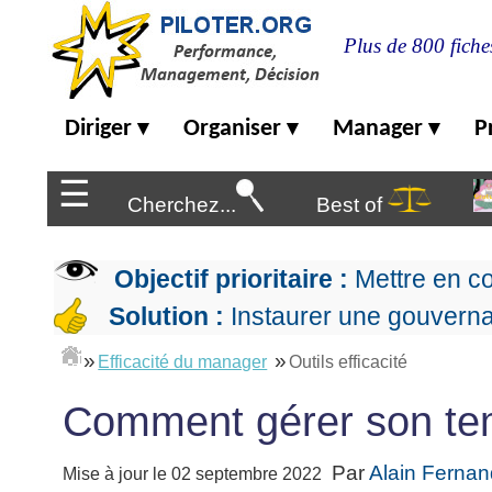
Plus de 800 fiche
Diriger
Diriger
Organiser
Manager
P
▾
▾
▾
Organiser
▶
Management
☰
de
Cherchez...
Best of
Manager
l'entreprise
▶
Organiser
Management
la
Démocratique
Progresser
Objectif prioritaire :
Mettre en c
production
▶
Conception
Manager
L'Excellence
Solution :
Instaurer une gouverna
de
les
Opérationnelle
la
Entreprendre
projets
▶
»
»
Le
stratégie
Efficacité du manager
Outils efficacité
Mesurer
Les
Lean
la
Principes
Outils
Se
Comment gérer son te
Management
performance
▶
de
du
De
former
expliqué
gouvernance
Le
chef
Salarié→Entrepreneur
La
Tableau
La
de
Par
Alain Ferna
Mise à jour le 02 septembre 2022
La
Méthode
de