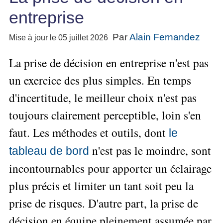
Performance
projet
★
▶
Méthode
Six
bord
des
entreprise
Guide
Tous
Les
pour
Sigma
Entreprise
métier
les
gratuit
Méthodes
se
Le
articles
La
de
Le
Par
Alain Fernandez
projet
Mise à jour le 05 juillet 2026
lancer
classés
Management
Méthode
l'Autoformation
contrôle
Construire
Outils
★
Qualité
Gimsi
de
Méthode
La prise de décision en entreprise n'est pas
l'Équipe
pour
Les
gestion
Le
d'autoformation
Gestion
Entrepreneur
un exercice des plus simples. En temps
outils
Tableau
Les
▶
des
Gérer
de
de
Tous
d'incertitude, le meilleur choix n'est pas
7
risques
son
la
les
Bord
Qualités
Entreprise
toujours clairement perceptible, loin s'en
articles
▶
Qualité
avec
pour
Tous
Diriger
Excel
Le
Le
réussir
faut. Les méthodes et outils, dont
les
le
»»»
métier
Supply
articles
▶
Comment
de
n'est pas le moindre, sont
▶
Tous
Chain
tableau de bord
Projet
s'auto-
Innover
consultant
les
Management
»»»
évaluer ?
incontournables pour apporter un éclairage
en
articles
freelance
▶
▶
équipe
Mesurer
▶
Tous
plus précis et limiter un tant soit peu la
L'Efficacité
▶
Tous
»»»
L'Innovation
les
Secrets
du
les
prise de risques. D'autre part, la prise de
articles
et
▶
d'Entrepreneur
Manager
articles
Analyser
Organiser
la
Se
décision en équipe pleinement assumée par
Comment
▶
les
»»»