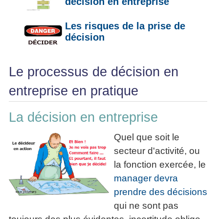
décision en entreprise
La
Tous
les
Décision
les
articles
Les risques de la prise de
articles
en
Efficacité
Cours
décision
équipe
»»»
Management
Les
»»»
Techniques
Le processus de décision en
▶
de
ebook
décision
entreprise en pratique
et
▶
PDF
Tous
management
La décision en entreprise
les
gratuits
articles
Décider
Quel que soit le
▶
PDF
»»»
secteur d'activité, ou
Entrepreneuriat
la fonction exercée, le
▶
ebook
manager devra
Perfonomique
prendre des décisions
▶
qui ne sont pas
Tous
les