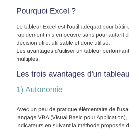
Performance
projet
★
▶
Méthode
Six
bord
des
Guide
Tous
Les
Pourquoi Excel ?
pour
Sigma
Entreprise
métier
les
gratuit
Méthodes
se
Le
articles
La
de
Le
projet
lancer
classés
Management
Méthode
Le tableur Excel est l'outil adéquat pour bâti
l'Autoformation
contrôle
Construire
Outils
★
Qualité
Gimsi
de
Méthode
rapidement mis en oeuvre sans pour autant dé
l'Équipe
pour
Les
gestion
Le
d'autoformation
décision utile, utilisable et donc utilisé.
Gestion
Entrepreneur
outils
Tableau
Les
▶
des
Les avantages d'utiliser un tableur performan
Gérer
de
de
Tous
7
risques
son
multiples.
la
les
Bord
Qualités
Entreprise
articles
▶
Qualité
avec
pour
Tous
Diriger
Excel
Le
Les trois avantages d'un tablea
Le
réussir
les
»»»
métier
Supply
articles
▶
Comment
de
▶
Tous
Chain
Projet
s'auto-
1) Autonomie
Innover
consultant
les
Management
»»»
évaluer ?
en
articles
freelance
▶
▶
équipe
Mesurer
▶
Tous
L'Efficacité
▶
Tous
»»»
Avec un peu de pratique élémentaire de l'usa
L'Innovation
les
Secrets
du
les
articles
et
langage VBA (Visual Basic pour Application), 
▶
d'Entrepreneur
Manager
articles
Analyser
Organiser
la
Se
indicateurs en suivant la méthode proposée 
Comment
▶
les
»»»