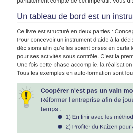
parfaitement compte de cet impératif. Vous d
articles
PDF
Un tableau de bord est un instru
gratuits
»»»
Ce livre est structuré en deux parties : Concep
Pour concevoir un instrument d'aide à la décis
décisions afin qu'elles soient prises en parf
pour ses activités sous contrôle. C'est la premi
Une fois cette phase accomplie, la réalisatio
Tous les exemples en auto-formation sont four
Coopérer n'est pas un vain mot
Réformer l'entreprise afin de joue
temps :
1) En finir avec les métho
2) Profiter du Kaizen pour 