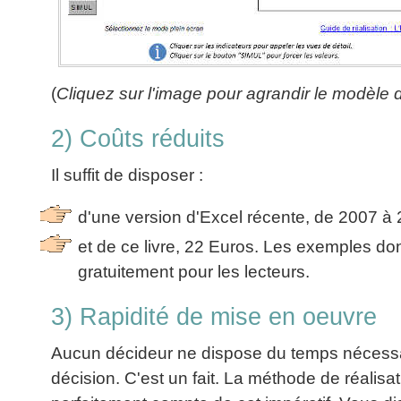
La
Tous
les
Décision
les
articles
articles
en
Efficacité
Cours
équipe
»»»
Management
(
Cliquez sur l'image pour agrandir le modèle de
Les
»»»
Techniques
▶
de
2) Coûts réduits
ebook
décision
et
Il suffit de disposer :
▶
PDF
Tous
management
les
d'une version d'Excel récente, de 2007 à
gratuits
articles
et de ce livre, 22 Euros. Les exemples do
Décider
▶
PDF
»»»
gratuitement pour les lecteurs.
Entrepreneuriat
▶
3) Rapidité de mise en oeuvre
ebook
Perfonomique
Aucun décideur ne dispose du temps nécessair
▶
décision. C'est un fait. La méthode de réalisa
Tous
les