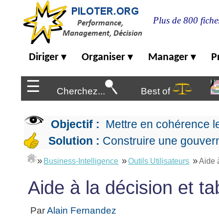
Plus de 800 fiche
Diriger
Diriger
Organiser
Manager
P
▾
▾
▾
Organiser
▶
Management
☰
de
Cherchez...
Best of
Manager
l'entreprise
▶
Organiser
Management
la
Démocratique
Progresser
Objectif :
Mettre en cohérence l
production
▶
Conception
Manager
L'Excellence
Solution :
Construire une gouvern
de
les
Opérationnelle
la
Entreprendre
projets
▶
»
»
»
Le
stratégie
Business-Intelligence
Outils Utilisateurs
Aide 
Mesurer
Les
Lean
la
Principes
Outils
Se
Aide à la décision et t
Management
performance
▶
de
du
De
former
expliqué
gouvernance
Le
chef
Salarié→Entrepreneur
La
Tableau
La
de
Par
Alain Fernandez
La
Méthode
de