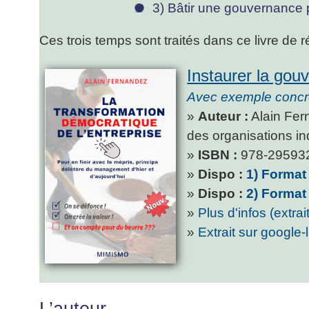
3) Bâtir une gouvernance p
Ces trois temps sont traités dans ce livre de r
Instaurer la gou
Avec exemple concre
»
Auteur :
Alain Fern
des organisations in
»
ISBN :
978-29593
»
Dispo :
1) Forma
»
Dispo :
2) Format
»
Plus d'infos (extrai
»
Extrait sur google-l
L’auteur