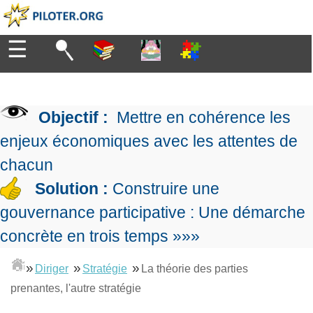
☰
Diriger
Organiser
▶
Management
Objectif :
Mettre en cohérence les
de
Manager
l'entreprise
▶
enjeux économiques avec les attentes de
Organiser
Management
la
chacun
Démocratique
Progresser
production
▶
Conception
Solution :
Construire une
Manager
L'Excellence
de
les
gouvernance participative : Une démarche
Opérationnelle
la
Entreprendre
projets
▶
Le
stratégie
Mesurer
concrète en trois temps »»»
Les
Lean
la
Principes
Outils
Se
Management
performance
▶
de
»
»
»
du
Diriger
Stratégie
La théorie des parties
De
former
expliqué
gouvernance
Le
chef
prenantes, l'autre stratégie
Salarié→Entrepreneur
La
Tableau
La
de
La
Méthode
de