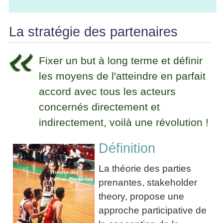
La
Tous
les
Décision
les
articles
articles
en
La stratégie des partenaires
Efficacité
Cours
équipe
»»»
Management
Les
»»»
Fixer un but à long terme et définir
Techniques
▶
de
les moyens de l'atteindre en parfait
ebook
décision
accord avec tous les acteurs
et
▶
PDF
concernés directement et
Tous
management
les
indirectement, voilà une révolution !
gratuits
articles
Décider
▶
Définition
PDF
»»»
Entrepreneuriat
La théorie des parties
▶
ebook
prenantes, stakeholder
Perfonomique
theory, propose une
▶
approche participative de
Tous
les