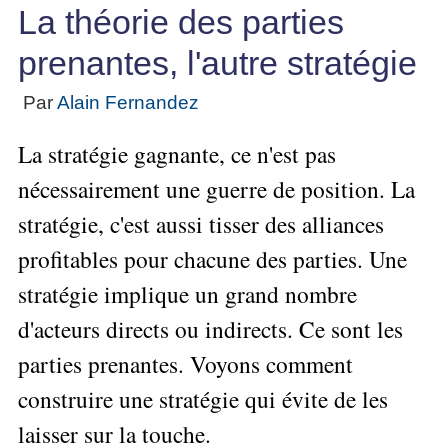
Performance
projet
★
▶
La théorie des parties
Méthode
Six
bord
des
Guide
Tous
Les
pour
Sigma
Entreprise
métier
les
gratuit
Méthodes
prenantes, l'autre stratégie
se
Le
articles
La
de
Le
projet
lancer
classés
Management
Méthode
l'Autoformation
contrôle
Construire
Par
Alain Fernandez
Outils
★
Qualité
Gimsi
de
Méthode
l'Équipe
pour
Les
gestion
Le
d'autoformation
La stratégie gagnante, ce n'est pas
Gestion
Entrepreneur
outils
Tableau
Les
▶
des
Gérer
de
nécessairement une guerre de position. La
de
Tous
7
risques
son
la
les
Bord
Qualités
stratégie, c'est aussi tisser des alliances
Entreprise
articles
▶
Qualité
avec
pour
Tous
Diriger
Excel
Le
profitables pour chacune des parties. Une
Le
réussir
les
»»»
métier
Supply
articles
▶
Comment
stratégie implique un grand nombre
de
▶
Tous
Chain
Projet
s'auto-
Innover
consultant
les
Management
»»»
d'acteurs directs ou indirects. Ce sont les
évaluer ?
en
articles
freelance
▶
▶
équipe
Mesurer
parties prenantes. Voyons comment
▶
Tous
L'Efficacité
▶
Tous
»»»
L'Innovation
les
Secrets
du
construire une stratégie qui évite de les
les
articles
et
▶
d'Entrepreneur
Manager
articles
Analyser
Organiser
laisser sur la touche.
la
Se
Comment
▶
les
»»»