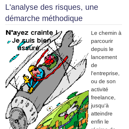
La
Tous
L'analyse des risques, une
les
Décision
les
articles
articles
en
démarche méthodique
Efficacité
Cours
équipe
»»»
Management
Les
Le chemin à
»»»
Techniques
parcourir
▶
de
ebook
depuis le
décision
et
lancement
▶
PDF
Tous
de
management
les
gratuits
l'entreprise,
articles
Décider
ou de son
▶
PDF
»»»
activité
Entrepreneuriat
freelance,
▶
ebook
jusqu'à
Perfonomique
atteindre
▶
enfin le
Tous
les