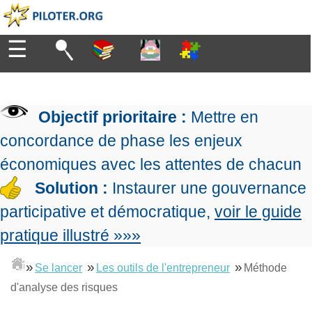
☰
Diriger
Organiser
▶
Management
Objectif prioritaire :
Mettre en
de
Manager
l'entreprise
▶
concordance de phase les enjeux
Organiser
Management
la
économiques avec les attentes de chacun
Démocratique
Progresser
production
▶
Conception
Solution :
Instaurer une gouvernance
Manager
L'Excellence
de
les
participative et démocratique,
voir le guide
Opérationnelle
la
Entreprendre
projets
▶
Le
stratégie
Mesurer
pratique illustré »»»
Les
Lean
la
Principes
Outils
Se
Management
performance
▶
de
»
»
»
du
Se lancer
Les outils de l'entrepreneur
Méthode
De
former
expliqué
gouvernance
Le
chef
d'analyse des risques
Salarié→Entrepreneur
La
Tableau
La
de
La
Méthode
de