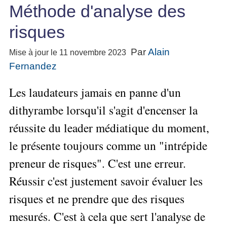
Performance
projet
★
▶
Méthode d'analyse des
Méthode
Six
bord
des
Guide
Tous
Les
pour
Sigma
Entreprise
métier
les
gratuit
Méthodes
risques
se
Le
articles
La
de
Le
projet
lancer
classés
Management
Méthode
l'Autoformation
contrôle
Construire
Par
Alain
Mise à jour le 11 novembre 2023
Outils
★
Qualité
Gimsi
de
Méthode
l'Équipe
Fernandez
pour
Les
gestion
Le
d'autoformation
Gestion
Entrepreneur
outils
Tableau
Les
▶
des
Les laudateurs jamais en panne d'un
Gérer
de
de
Tous
7
risques
son
la
les
Bord
dithyrambe lorsqu'il s'agit d'encenser la
Qualités
Entreprise
articles
▶
Qualité
avec
pour
Tous
réussite du leader médiatique du moment,
Diriger
Excel
Le
Le
réussir
les
»»»
métier
Supply
le présente toujours comme un "intrépide
articles
▶
Comment
de
▶
Tous
Chain
Projet
s'auto-
Innover
preneur de risques". C'est une erreur.
consultant
les
Management
»»»
évaluer ?
en
articles
freelance
Réussir c'est justement savoir évaluer les
▶
▶
équipe
Mesurer
▶
Tous
L'Efficacité
▶
Tous
»»»
L'Innovation
risques et ne prendre que des risques
les
Secrets
du
les
articles
et
▶
d'Entrepreneur
Manager
articles
mesurés. C'est à cela que sert l'analyse de
Analyser
Organiser
la
Se
Comment
▶
les
»»»