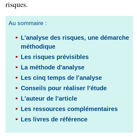
Performance
Former
risques.
Tous
mieux
données
Seul
▶
les
L'Innovation
gérer
Gérer
»»»
Le
articles
Managériale
son
le
Entreprendre
Big
Au sommaire :
▶
La
temps ?
»»»
SI
Data
Formation
Méthode
Comment
Gratuite
La
Formation
L'analyse des risques, une démarche
SOCRIDE
devenir
Management
Gouvernance
BI
un
méthodique
▶
du
Formation
Les
Tous
manager
SI
Les risques prévisibles
tableau
les
Outils
stratège ?
de
articles
Les
décisionnels
La méthode d'analyse
Comment
Innover
bord
technologies
▶
devenir
»»»
et
Les cinq temps de l'analyse
du
Tous
un
BI
SI
les
▶
Conseils pour réaliser l'étude
bon
Décider
articles
Formation
▶
décideur ?
au
Analyse
L'auteur de l'article
Tous
Management
Comment
de
quotidien
les
de
Les ressources complémentaires
Données
Manager
articles
Le
Projet
»»»
par
DSI
Les livres de référence
processus
Formation
»»»
l'entraide ?
de
Entrepreneuriat
Décision
▶
▶
Tous