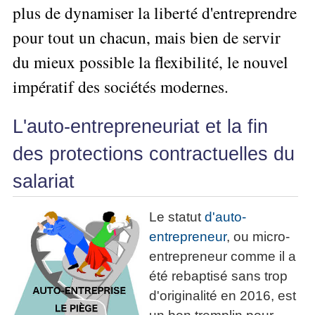
Performance
Former
Tous
plus de dynamiser la liberté d'entreprendre
mieux
données
Seul
▶
les
L'Innovation
gérer
Gérer
»»»
pour tout un chacun, mais bien de servir
Le
articles
Managériale
son
le
Entreprendre
Big
▶
La
temps ?
du mieux possible la flexibilité, le nouvel
»»»
SI
Data
Formation
Méthode
Comment
Gratuite
La
impératif des sociétés modernes.
Formation
SOCRIDE
devenir
Management
Gouvernance
BI
un
▶
du
Formation
Les
Tous
manager
L'auto-entrepreneuriat et la fin
SI
tableau
les
Outils
stratège ?
de
articles
Les
décisionnels
des protections contractuelles du
Comment
Innover
bord
technologies
▶
devenir
»»»
et
salariat
du
Tous
un
BI
SI
les
▶
bon
Décider
articles
Formation
▶
Le statut
d'auto-
décideur ?
au
Analyse
Tous
Management
entrepreneur
, ou micro-
Comment
de
quotidien
les
de
Données
Manager
articles
entrepreneur comme il a
Le
Projet
»»»
par
DSI
processus
été rebaptisé sans trop
Formation
»»»
l'entraide ?
de
Entrepreneuriat
d'originalité en 2016, est
Décision
▶
▶
Tous