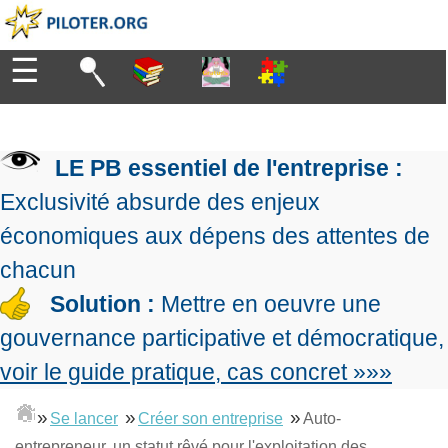
☰
Diriger
Organiser
▶
Management
LE PB essentiel de l'entreprise :
de
Manager
l'entreprise
▶
Exclusivité absurde des enjeux
Organiser
Management
la
économiques aux dépens des attentes de
Démocratique
Progresser
production
▶
Conception
chacun
Manager
L'Excellence
de
les
Solution :
Mettre en oeuvre une
Opérationnelle
la
Entreprendre
projets
▶
Le
stratégie
Mesurer
gouvernance participative et démocratique,
Les
Lean
la
Principes
Outils
voir le guide pratique, cas concret »»»
Se
Management
performance
▶
de
du
De
former
expliqué
gouvernance
Le
chef
Salarié→Entrepreneur
»
»
»
Se lancer
Créer son entreprise
Auto-
La
Tableau
La
de
La
Méthode
de
entrepreneur, un statut rêvé pour l'exploitation des