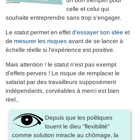
un bon tremplin pour
La
Tous
les
celle et celui qui
Décision
les
articles
articles
souhaite entreprendre sans trop s'engager.
en
Efficacité
Cours
équipe
»»»
Management
Le statut permet en effet
d'essayer son idée
et
Les
»»»
Techniques
de
mesurer les risques
avant de se lancer à
▶
de
échelle réelle si l'expérience est positive.
ebook
décision
et
▶
Mais attention ! le statut n'est pas exempt
PDF
Tous
management
d'effets pervers ! Le risque de remplacer le
les
gratuits
articles
salariat par des travailleurs supposément
Décider
▶
indépendants, corvéables à merci est bien
PDF
»»»
Entrepreneuriat
réel..
▶
ebook
Depuis que les politiques
Perfonomique
louent le dieu "flexibilité"
▶
Tous
comme solution miracle au chômage, la
les