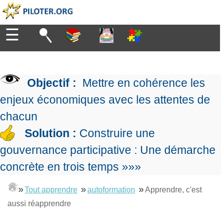
☰
Diriger
Organiser
▶
Management
Objectif :
Mettre en cohérence les
de
Manager
l'entreprise
▶
enjeux économiques avec les attentes de
Organiser
Management
la
chacun
Démocratique
Progresser
production
▶
Conception
Solution :
Construire une
Manager
L'Excellence
de
les
gouvernance participative : Une démarche
Opérationnelle
la
Entreprendre
projets
▶
Le
stratégie
Mesurer
concrète en trois temps »»»
Les
Lean
la
Principes
Outils
Se
Management
performance
▶
de
»
»
»
du
Tout apprendre
autoformation
Apprendre, c'est
De
former
expliqué
gouvernance
Le
chef
aussi réapprendre
Salarié→Entrepreneur
La
Tableau
La
de
La
Méthode
de