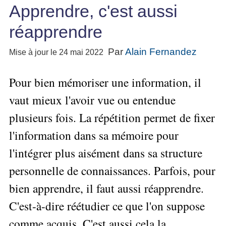
Performance
projet
★
▶
Apprendre, c'est aussi
Méthode
Six
bord
des
Guide
Tous
Les
pour
Sigma
Entreprise
métier
les
gratuit
Méthodes
réapprendre
se
Le
articles
La
de
Le
projet
lancer
classés
Management
Méthode
l'Autoformation
contrôle
Construire
Par
Alain Fernandez
Mise à jour le 24 mai 2022
Outils
★
Qualité
Gimsi
de
Méthode
l'Équipe
pour
Les
gestion
Le
d'autoformation
Gestion
Entrepreneur
Pour bien mémoriser une information, il
outils
Tableau
Les
▶
des
Gérer
de
de
Tous
7
vaut mieux l'avoir vue ou entendue
risques
son
la
les
Bord
Qualités
Entreprise
articles
▶
Qualité
plusieurs fois. La répétition permet de fixer
avec
pour
Tous
Diriger
Excel
Le
Le
réussir
les
l'information dans sa mémoire pour
»»»
métier
Supply
articles
▶
Comment
de
▶
l'intégrer plus aisément dans sa structure
Tous
Chain
Projet
s'auto-
Innover
consultant
les
Management
»»»
évaluer ?
personnelle de connaissances. Parfois, pour
en
articles
freelance
▶
▶
équipe
Mesurer
▶
Tous
bien apprendre, il faut aussi réapprendre.
L'Efficacité
▶
Tous
»»»
L'Innovation
les
Secrets
du
les
C'est-à-dire réétudier ce que l'on suppose
articles
et
▶
d'Entrepreneur
Manager
articles
Analyser
Organiser
la
Se
comme acquis. C'est aussi cela la
Comment
▶
les
»»»