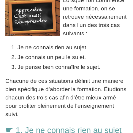
Lorsque l'on commence
La
Tous
les
une formation, on se
Décision
les
articles
articles
retrouve nécessairement
en
Efficacité
Cours
équipe
»»»
dans l'un des trois cas
Management
Les
suivants :
»»»
Techniques
▶
de
1. Je ne connais rien au sujet.
ebook
décision
et
2. Je connais un peu le sujet.
▶
PDF
Tous
3. Je pense bien connaître le sujet.
management
les
gratuits
articles
Chacune de ces situations définit une manière
Décider
▶
PDF
»»»
bien spécifique d'aborder la formation. Étudions
Entrepreneuriat
chacun des trois cas afin d'être mieux armé
▶
pour profiter pleinement de l'enseignement
ebook
Perfonomique
suivi.
▶
Tous
☛
1. Je ne connais rien au sujet
les