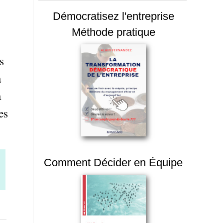
Démocratisez l'entreprise
Méthode pratique
s
a
a
es
Comment Décider en Équipe