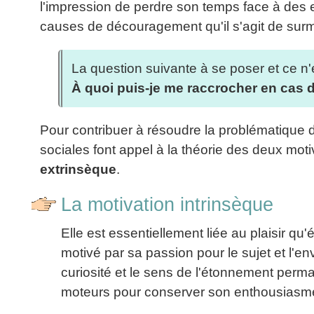
l'impression de perdre son temps face à des 
La
Tous
les
Décision
les
causes de découragement qu'il s'agit de sur
articles
articles
en
Efficacité
Cours
équipe
»»»
Management
La question suivante à se poser et ce n'e
Les
»»»
À quoi puis-je me raccrocher en cas
Techniques
▶
de
ebook
décision
et
Pour contribuer à résoudre la problématique d
▶
PDF
sociales font appel à la théorie des deux moti
Tous
management
les
extrinsèque
.
gratuits
articles
Décider
▶
La motivation intrinsèque
PDF
»»»
Entrepreneuriat
Elle est essentiellement liée au plaisir qu'
▶
motivé par sa passion pour le sujet et l'en
ebook
Perfonomique
curiosité et le sens de l'étonnement perma
▶
moteurs pour conserver son enthousiasm
Tous
les