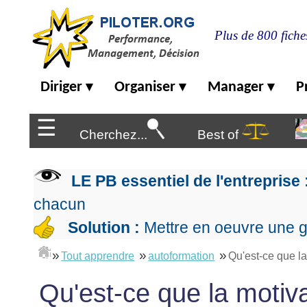
Plus de 800 fiche
Diriger
Diriger
Organiser
Manager
P
Organiser
▾
▾
▾
▶
Management
de
☰
Manager
l'entreprise
▶
Cherchez...
Best of
Organiser
Management
la
Démocratique
Progresser
production
▶
LE PB essentiel de l'entreprise 
Conception
Manager
L'Excellence
de
les
chacun
Opérationnelle
la
Entreprendre
projets
▶
Le
Solution :
Mettre en oeuvre une g
stratégie
Mesurer
Les
Lean
la
Principes
Outils
Se
»
»
»
Management
Tout apprendre
autoformation
Qu'est-ce que la
performance
▶
de
du
De
former
expliqué
gouvernance
Le
chef
Salarié→Entrepreneur
Qu'est-ce que la motiva
La
Tableau
La
de
La
Méthode
de