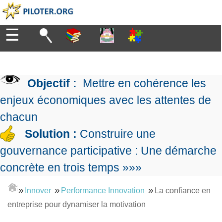
☰
Diriger
Organiser
▶
Management
Objectif :
Mettre en cohérence les
de
Manager
l'entreprise
▶
enjeux économiques avec les attentes de
Organiser
Management
la
chacun
Démocratique
Progresser
production
▶
Conception
Solution :
Construire une
Manager
L'Excellence
de
les
gouvernance participative : Une démarche
Opérationnelle
la
Entreprendre
projets
▶
Le
stratégie
Mesurer
concrète en trois temps »»»
Les
Lean
la
Principes
Outils
Se
Management
performance
▶
de
»
»
»
du
Innover
Performance Innovation
La confiance en
De
former
expliqué
gouvernance
Le
chef
entreprise pour dynamiser la motivation
Salarié→Entrepreneur
La
Tableau
La
de
La
Méthode
de