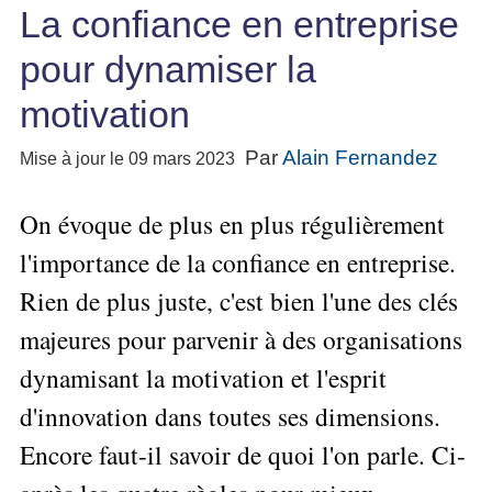
Performance
projet
★
▶
La confiance en entreprise
Méthode
Six
bord
des
Guide
Tous
Les
pour
Sigma
Entreprise
métier
les
gratuit
Méthodes
pour dynamiser la
se
Le
articles
La
de
Le
projet
lancer
classés
Management
Méthode
l'Autoformation
motivation
contrôle
Construire
Outils
★
Qualité
Gimsi
de
Méthode
l'Équipe
pour
Les
gestion
Le
d'autoformation
Par
Alain Fernandez
Mise à jour le 09 mars 2023
Gestion
Entrepreneur
outils
Tableau
Les
▶
des
Gérer
de
de
Tous
7
risques
On évoque de plus en plus régulièrement
son
la
les
Bord
Qualités
Entreprise
articles
▶
Qualité
avec
l'importance de la confiance en entreprise.
pour
Tous
Diriger
Excel
Le
Le
réussir
les
»»»
Rien de plus juste, c'est bien l'une des clés
métier
Supply
articles
▶
Comment
de
▶
Tous
Chain
Projet
majeures pour parvenir à des organisations
s'auto-
Innover
consultant
les
Management
»»»
évaluer ?
en
articles
dynamisant la motivation et l'esprit
freelance
▶
▶
équipe
Mesurer
▶
Tous
L'Efficacité
▶
d'innovation dans toutes ses dimensions.
Tous
»»»
L'Innovation
les
Secrets
du
les
articles
et
▶
Encore faut-il savoir de quoi l'on parle. Ci-
d'Entrepreneur
Manager
articles
Analyser
Organiser
la
Se
Comment
▶
les
»»»