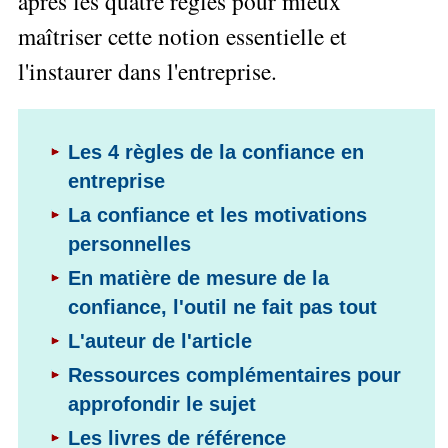
après les quatre règles pour mieux
Performance
Former
Tous
mieux
données
Seul
▶
les
L'Innovation
maîtriser cette notion essentielle et
gérer
Gérer
»»»
Le
articles
Managériale
son
l'instaurer dans l'entreprise.
le
Entreprendre
Big
▶
La
temps ?
»»»
SI
Data
Formation
Méthode
Comment
Gratuite
La
Formation
SOCRIDE
devenir
Management
Gouvernance
BI
un
Les 4 règles de la confiance en
▶
du
Formation
Les
Tous
manager
entreprise
SI
tableau
les
Outils
stratège ?
de
articles
Les
décisionnels
La confiance et les motivations
Comment
Innover
bord
technologies
personnelles
▶
devenir
»»»
et
du
Tous
un
BI
SI
En matière de mesure de la
les
▶
bon
Décider
articles
Formation
confiance, l'outil ne fait pas tout
▶
décideur ?
au
Analyse
Tous
Management
Comment
de
L'auteur de l'article
quotidien
les
de
Données
Manager
articles
Le
Projet
Ressources complémentaires pour
»»»
par
DSI
processus
Formation
»»»
l'entraide ?
approfondir le sujet
de
Entrepreneuriat
Décision
▶
Les livres de référence
▶
Tous