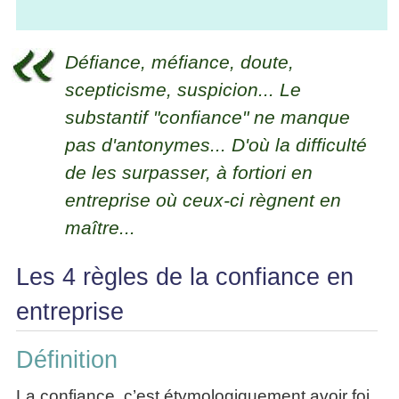
La
Tous
les
Décision
les
articles
articles
en
Efficacité
Défiance, méfiance, doute,
Cours
équipe
»»»
Management
scepticisme, suspicion... Le
Les
»»»
Techniques
substantif "confiance" ne manque
▶
de
pas d'antonymes... D'où la difficulté
ebook
décision
et
de les surpasser, à fortiori en
▶
PDF
Tous
entreprise où ceux-ci règnent en
management
les
gratuits
maître...
articles
Décider
▶
PDF
»»»
Les 4 règles de la confiance en
Entrepreneuriat
entreprise
▶
ebook
Perfonomique
Définition
▶
Tous
La confiance, c’est étymologiquement avoir foi
les