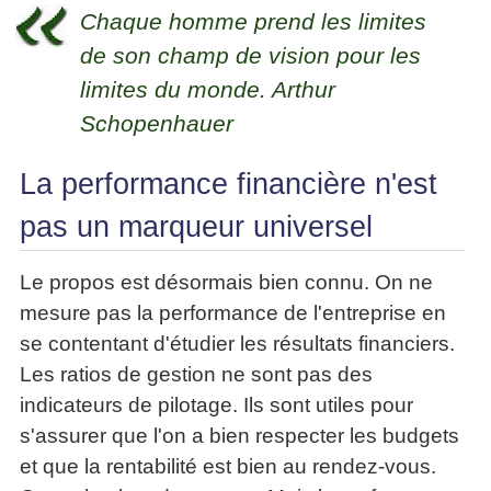
La
Tous
Chaque homme prend les limites
les
Décision
les
articles
de son champ de vision pour les
articles
en
Efficacité
Cours
équipe
limites du monde. Arthur
»»»
Management
Les
Schopenhauer
»»»
Techniques
▶
de
ebook
La performance financière n'est
décision
et
pas un marqueur universel
▶
PDF
Tous
management
les
gratuits
Le propos est désormais bien connu. On ne
articles
Décider
▶
mesure pas la performance de l'entreprise en
PDF
»»»
se contentant d'étudier les résultats financiers.
Entrepreneuriat
Les ratios de gestion ne sont pas des
▶
ebook
indicateurs de pilotage. Ils sont utiles pour
Perfonomique
s'assurer que l'on a bien respecter les budgets
▶
et que la rentabilité est bien au rendez-vous.
Tous
les