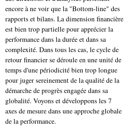
Performance
Former
Tous
mieux
données
encore à ne voir que la "Bottom-line" des
Seul
▶
les
L'Innovation
gérer
Gérer
»»»
Le
articles
Managériale
son
rapports et bilans. La dimension financière
le
Entreprendre
Big
▶
La
temps ?
»»»
SI
Data
est bien trop partielle pour apprécier la
Formation
Méthode
Comment
Gratuite
La
Formation
SOCRIDE
performance dans la durée et dans sa
devenir
Management
Gouvernance
BI
un
▶
du
complexité. Dans tous les cas, le cycle de
Formation
Les
Tous
manager
SI
tableau
les
Outils
stratège ?
retour financier se déroule en une unité de
de
articles
Les
décisionnels
Comment
Innover
bord
technologies
temps d'une périodicité bien trop longue
▶
devenir
»»»
et
du
Tous
un
pour juger sereinement de la qualité de la
BI
SI
les
▶
bon
Décider
articles
Formation
démarche de progrès engagée dans sa
▶
décideur ?
au
Analyse
Tous
Management
Comment
globalité. Voyons et développons les 7
de
quotidien
les
de
Données
Manager
articles
Le
Projet
axes de mesure dans une approche globale
»»»
par
DSI
processus
Formation
»»»
l'entraide ?
de la performance.
de
Entrepreneuriat
Décision
▶
▶
Tous