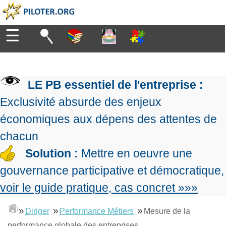
☰
Diriger
Organiser
▶
Management
LE PB essentiel de l'entreprise :
de
Manager
l'entreprise
▶
Exclusivité absurde des enjeux
Organiser
Management
la
économiques aux dépens des attentes de
Démocratique
Progresser
production
▶
Conception
chacun
Manager
L'Excellence
de
les
Solution :
Mettre en oeuvre une
Opérationnelle
la
Entreprendre
projets
▶
Le
stratégie
Mesurer
gouvernance participative et démocratique,
Les
Lean
la
Principes
Outils
voir le guide pratique, cas concret »»»
Se
Management
performance
▶
de
du
De
former
expliqué
gouvernance
Le
chef
Salarié→Entrepreneur
»
»
»
Diriger
Performance Métiers
Mesure de la
La
Tableau
La
de
La
Méthode
de
performance globale des entreprises