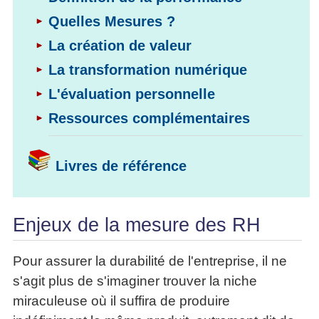
Performance
Former
Tous
mieux
données
Seul
▶
les
Quelles Mesures ?
L'Innovation
gérer
Gérer
»»»
Le
articles
Managériale
son
La création de valeur
le
Entreprendre
Big
▶
La
temps ?
»»»
SI
Data
Formation
La transformation numérique
Méthode
Comment
Gratuite
La
Formation
SOCRIDE
devenir
L'évaluation personnelle
Management
Gouvernance
BI
un
▶
du
Formation
Ressources complémentaires
Les
Tous
manager
SI
tableau
les
Outils
stratège ?
de
articles
Les
décisionnels
Comment
Innover
bord
technologies
Livres de référence
▶
devenir
»»»
et
du
Tous
un
BI
SI
les
▶
bon
Décider
articles
Formation
▶
décideur ?
Enjeux de la mesure des RH
au
Analyse
Tous
Management
Comment
de
quotidien
les
de
Données
Manager
articles
Pour assurer la durabilité de l'entreprise, il ne
Le
Projet
»»»
par
DSI
processus
s'agit plus de s'imaginer trouver la niche
Formation
»»»
l'entraide ?
de
Entrepreneuriat
miraculeuse où il suffira de produire
Décision
▶
▶
Tous