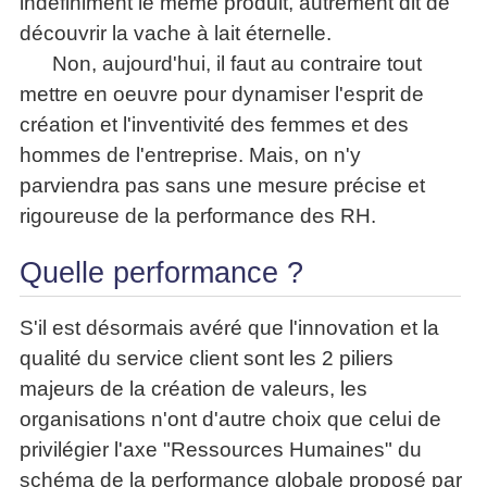
indéfiniment le même produit, autrement dit de
La
Tous
les
découvrir la vache à lait éternelle.
Décision
les
articles
articles
en
Non, aujourd'hui, il faut au contraire tout
Efficacité
Cours
équipe
»»»
mettre en oeuvre pour dynamiser l'esprit de
Management
Les
création et l'inventivité des femmes et des
»»»
Techniques
hommes de l'entreprise. Mais, on n'y
▶
de
ebook
parviendra pas sans une mesure précise et
décision
et
rigoureuse de la performance des RH.
▶
PDF
Tous
management
les
Quelle performance ?
gratuits
articles
Décider
▶
PDF
»»»
S'il est désormais avéré que l'innovation et la
Entrepreneuriat
qualité du service client sont les 2 piliers
▶
majeurs de la création de valeurs, les
ebook
Perfonomique
organisations n'ont d'autre choix que celui de
▶
privilégier l'axe "Ressources Humaines" du
Tous
schéma de la performance globale proposé par
les