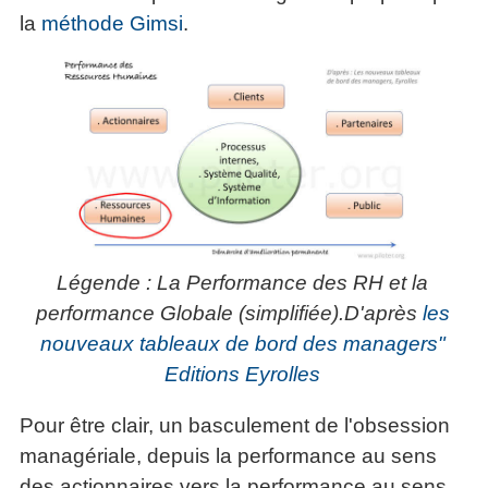
articles
la
méthode Gimsi
.
PDF
gratuits
»»»
Légende : La Performance des RH et la
performance Globale (simplifiée).D'après
les
nouveaux tableaux de bord des managers"
Editions Eyrolles
Pour être clair, un basculement de l'obsession
managériale, depuis la performance au sens
des actionnaires vers la performance au sens