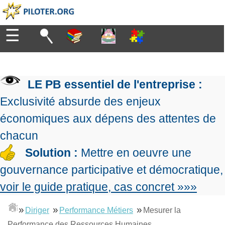
☰
Diriger
Organiser
▶
Management
LE PB essentiel de l'entreprise :
de
Manager
l'entreprise
▶
Exclusivité absurde des enjeux
Organiser
Management
la
économiques aux dépens des attentes de
Démocratique
Progresser
production
▶
Conception
chacun
Manager
L'Excellence
de
les
Solution :
Mettre en oeuvre une
Opérationnelle
la
Entreprendre
projets
▶
Le
stratégie
Mesurer
gouvernance participative et démocratique,
Les
Lean
la
Principes
Outils
voir le guide pratique, cas concret »»»
Se
Management
performance
▶
de
du
De
former
expliqué
gouvernance
Le
chef
Salarié→Entrepreneur
»
»
»
Diriger
Performance Métiers
Mesurer la
La
Tableau
La
de
La
Méthode
de
Performance des Ressources Humaines