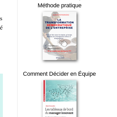
Méthode pratique
s
té
l
Comment Décider en Équipe