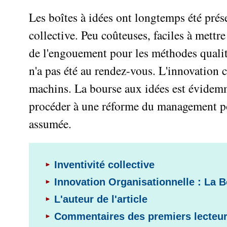
Performance
projet
★
▶
Méthode
Six
bord
des
Guide
Tous
Les boîtes à idées ont longtemps été prés
Les
pour
Sigma
Entreprise
métier
les
gratuit
Méthodes
se
collective. Peu coûteuses, faciles à mett
Le
articles
La
de
Le
projet
lancer
classés
Management
Méthode
l'Autoformation
contrôle
de l'engouement pour les méthodes qualité
Construire
Outils
★
Qualité
Gimsi
de
Méthode
l'Équipe
pour
n'a pas été au rendez-vous. L'innovation c
Les
gestion
Le
d'autoformation
Gestion
Entrepreneur
outils
Tableau
machins. La bourse aux idées est évidemm
Les
▶
des
Gérer
de
de
Tous
7
risques
son
procéder à une réforme du management pou
la
les
Bord
Qualités
Entreprise
articles
▶
Qualité
avec
pour
assumée.
Tous
Diriger
Excel
Le
Le
réussir
les
»»»
métier
Supply
articles
▶
Comment
de
▶
Tous
Chain
Projet
s'auto-
Innover
consultant
les
Management
»»»
Inventivité collective
évaluer ?
en
articles
freelance
▶
▶
équipe
Mesurer
Innovation Organisationnelle : La 
▶
Tous
L'Efficacité
▶
Tous
»»»
L'Innovation
les
Secrets
du
L'auteur de l'article
les
articles
et
▶
d'Entrepreneur
Manager
articles
Analyser
Commentaires des premiers lecteu
Organiser
la
Se
Comment
▶
les
»»»