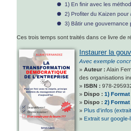
1) En finir avec les métho
2) Profiter du Kaizen pour 
3) Bâtir une gouvernance p
Ces trois temps sont traités dans ce livre de r
Instaurer la gou
Avec exemple concre
»
Auteur :
Alain Fern
des organisations in
»
ISBN :
978-29593
»
Dispo :
1) Forma
»
Dispo :
2) Format
»
Plus d'infos (extrai
»
Extrait sur google-l