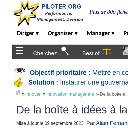
Plus de 800 fiche
Diriger
Diriger
Organiser
Manager
P
▾
▾
▾
Organiser
▶
Management
☰
de
Cherchez...
Best of
Manager
l'entreprise
▶
Organiser
Management
la
Démocratique
Progresser
Objectif prioritaire :
Mettre en c
production
▶
Conception
Manager
L'Excellence
Solution :
Instaurer une gouverna
de
les
Opérationnelle
la
Entreprendre
projets
▶
»
»
»
Le
stratégie
Innover
Innovation managériale
De la boîte à 
Mesurer
Les
Lean
la
Principes
Outils
Se
De la boîte à idées à l
Management
performance
▶
de
du
De
former
expliqué
gouvernance
Le
chef
Salarié→Entrepreneur
La
Tableau
La
de
Par
Alain Ferna
Mise à jour le 09 septembre 2023
La
Méthode
de