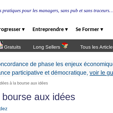
s pratiques pour les managers, sans pub et sans traceurs
rogresser
Entreprendre
Se Former
▾
▾
▾
Gratuits
Long Sellers
Tous les Articl
oncordance de phase les enjeux économique
nce participative et démocratique,
voir le g
idées à la bourse aux idées
a bourse aux idées
ndez