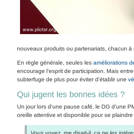
La
Tous
les
Décision
les
articles
articles
en
Efficacité
Cours
équipe
»»»
Management
Les
»»»
Techniques
▶
de
nouveaux produits ou partenariats, chacun 
ebook
décision
et
▶
PDF
En règle générale, seules les
améliorations 
Tous
management
encourage l'esprit de participation. Mais entr
les
gratuits
articles
subterfuge de plus pour éviter d'établir une
vé
Décider
▶
PDF
»»»
Qui jugent les bonnes idées ?
Entrepreneuriat
▶
Un jour lors d'une pause café, le DG d'une PM
ebook
Perfonomique
oreille attentive et disponible pour se plaindre
▶
Tous
Vous voyez
, me disait-il,
ça ne les intére
les