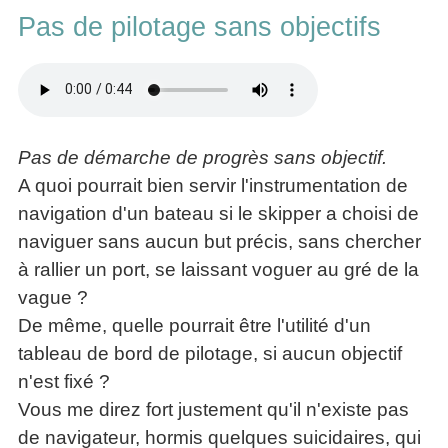
La
Tous
les
Pas de pilotage sans objectifs
Décision
les
articles
articles
en
Efficacité
Cours
équipe
»»»
Management
Les
»»»
Techniques
▶
de
Pas de démarche de progrès sans objectif.
ebook
décision
et
A quoi pourrait bien servir l'instrumentation de
▶
PDF
navigation d'un bateau si le skipper a choisi de
Tous
management
les
naviguer sans aucun but précis, sans chercher
gratuits
articles
à rallier un port, se laissant voguer au gré de la
Décider
▶
vague ?
PDF
»»»
Entrepreneuriat
De même, quelle pourrait être l'utilité d'un
▶
tableau de bord de pilotage, si aucun objectif
ebook
n'est fixé ?
Perfonomique
Vous me direz fort justement qu'il n'existe pas
▶
Tous
de navigateur, hormis quelques suicidaires, qui
les