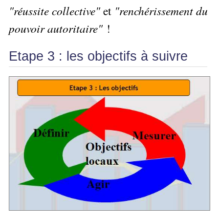
Performance
Former
Tous
mieux
"réussite collective"
et
"renchérissement du
données
Seul
▶
les
L'Innovation
gérer
Gérer
»»»
Le
articles
Managériale
pouvoir autoritaire"
!
son
le
Entreprendre
Big
▶
La
temps ?
»»»
SI
Data
Formation
Méthode
Comment
Etape 3 : les objectifs à suivre
Gratuite
La
Formation
SOCRIDE
devenir
Management
Gouvernance
BI
un
▶
du
Formation
Les
Tous
manager
SI
tableau
les
Outils
stratège ?
de
articles
Les
décisionnels
Comment
Innover
bord
technologies
▶
devenir
»»»
et
du
Tous
un
BI
SI
les
▶
bon
Décider
articles
Formation
▶
décideur ?
au
Analyse
Tous
Management
Comment
de
quotidien
les
de
Données
Manager
articles
Le
Projet
»»»
par
DSI
processus
Formation
»»»
l'entraide ?
de
Entrepreneuriat
Décision
▶
▶
Tous