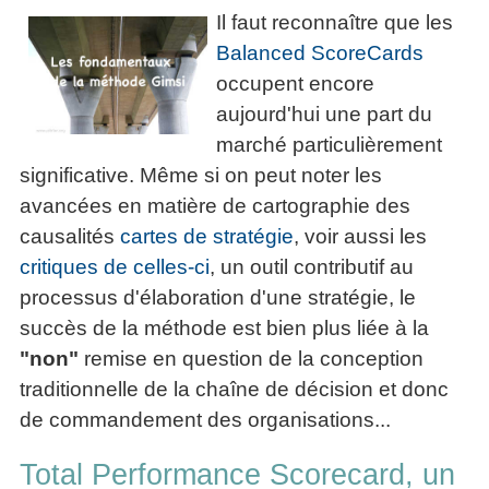
Performance
Former
Tous
mieux
Il faut reconnaître que les
données
Seul
▶
les
L'Innovation
gérer
Gérer
»»»
Le
Balanced ScoreCards
articles
Managériale
son
le
Entreprendre
Big
occupent encore
▶
La
temps ?
»»»
SI
Data
Formation
Méthode
aujourd'hui une part du
Comment
Gratuite
La
Formation
SOCRIDE
devenir
marché particulièrement
Management
Gouvernance
BI
un
▶
significative. Même si on peut noter les
du
Formation
Les
Tous
manager
SI
tableau
avancées en matière de cartographie des
les
Outils
stratège ?
de
articles
Les
décisionnels
causalités
cartes de stratégie
, voir aussi les
Comment
Innover
bord
technologies
▶
devenir
critiques de celles-ci
, un outil contributif au
»»»
et
du
Tous
un
processus d'élaboration d'une stratégie, le
BI
SI
les
▶
bon
Décider
articles
succès de la méthode est bien plus liée à la
Formation
▶
décideur ?
au
Analyse
Tous
Management
"non"
remise en question de la conception
Comment
de
quotidien
les
de
traditionnelle de la chaîne de décision et donc
Données
Manager
articles
Le
Projet
»»»
par
DSI
de commandement des organisations...
processus
Formation
»»»
l'entraide ?
de
Entrepreneuriat
Total Performance Scorecard, un
Décision
▶
▶
Tous