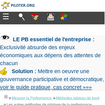
☰
Diriger
Organiser
▶
Management
LE PB essentiel de l'entreprise :
de
Manager
l'entreprise
▶
Exclusivité absurde des enjeux
Organiser
Management
la
économiques aux dépens des attentes de
Démocratique
Progresser
production
▶
Conception
chacun
Manager
L'Excellence
de
les
Solution :
Mettre en oeuvre une
Opérationnelle
la
Entreprendre
projets
▶
Le
stratégie
Mesurer
gouvernance participative et démocratique,
Les
Lean
la
Principes
Outils
voir le guide pratique, cas concret »»»
Se
Management
performance
▶
de
du
De
former
expliqué
gouvernance
Le
chef
Salarié→Entrepreneur
»
»
Mesurer la Performance
Méthodes tableau de bord
La
Tableau
La
de
La
Méthode
»
de
Les autres méthodes de pilotage de la performance