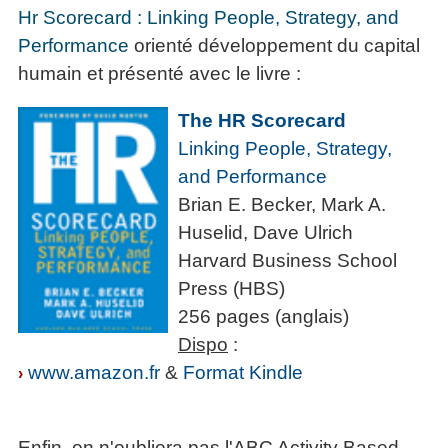
Hr Scorecard : Linking People, Strategy, and
Performance
orienté développement du capital
humain et présenté avec le livre :
The HR Scorecard
Linking People, Strategy,
and Performance
Brian E. Becker, Mark A.
Huselid, Dave Ulrich
Harvard Business School
Press (HBS)
256 pages (anglais)
Dispo
:
www.amazon.fr
&
Format Kindle
›
Enfin, on n'oubliera pas l'ABC Activity Based