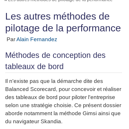
Performance
projet
★
▶
Méthode
Six
bord
des
Guide
Tous
Les
pour
Sigma
Entreprise
métier
Les autres méthodes de
les
gratuit
Méthodes
se
Le
articles
La
de
Le
projet
lancer
pilotage de la performance
classés
Management
Méthode
l'Autoformation
contrôle
Construire
Outils
★
Qualité
Gimsi
de
Méthode
l'Équipe
pour
Par
Alain Fernandez
Les
gestion
Le
d'autoformation
Gestion
Entrepreneur
outils
Tableau
Les
▶
des
Gérer
de
de
Tous
Méthodes de conception des
7
risques
son
la
les
Bord
Qualités
Entreprise
tableaux de bord
articles
▶
Qualité
avec
pour
Tous
Diriger
Excel
Le
Le
réussir
les
»»»
métier
Supply
Il n'existe pas que la démarche dite des
articles
▶
Comment
de
▶
Tous
Chain
Projet
s'auto-
Balanced Scorecard, pour concevoir et réaliser
Innover
consultant
les
Management
»»»
évaluer ?
en
des tableaux de bord pour piloter l'entreprise
articles
freelance
▶
▶
équipe
Mesurer
▶
selon une stratégie choisie. Ce présent dossier
Tous
L'Efficacité
▶
Tous
»»»
L'Innovation
les
Secrets
du
aborde notamment la méthode Gimsi ainsi que
les
articles
et
▶
d'Entrepreneur
Manager
articles
du navigateur Skandia.
Analyser
Organiser
la
Se
Comment
▶
les
»»»