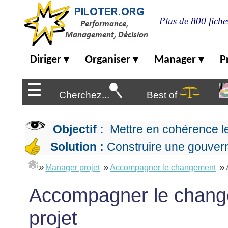
Plus de 800 fiche
Diriger
Diriger
Organiser
Manager
P
▾
▾
▾
Organiser
▶
Management
☰
de
Cherchez...
Best of
Manager
l'entreprise
▶
Organiser
Management
la
Démocratique
Progresser
Objectif :
Mettre en cohérence l
production
▶
Conception
Manager
L'Excellence
Solution :
Construire une gouvern
de
les
Opérationnelle
la
Entreprendre
projets
▶
»
»
»
Le
stratégie
Manager projet
Accompagner le changement
Mesurer
Les
Lean
la
Principes
Outils
Se
Accompagner le change
Management
performance
▶
de
du
De
former
expliqué
gouvernance
Le
chef
Salarié→Entrepreneur
projet
La
Tableau
La
de
La
Méthode
de