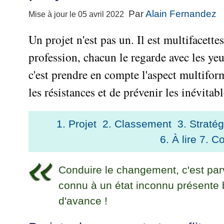
Performance
projet
★
▶
Méthode
Six
bord
des
Guide
Tous
Par
Alain Fernandez
Mise à jour le 05 avril 2022
Les
pour
Sigma
Entreprise
métier
les
gratuit
Méthodes
se
Le
articles
La
de
Un projet n'est pas un. Il est multifacett
Le
projet
lancer
classés
Management
Méthode
l'Autoformation
contrôle
Construire
profession, chacun le regarde avec les 
Outils
★
Qualité
Gimsi
de
Méthode
l'Équipe
pour
Les
gestion
Le
d'autoformation
c'est prendre en compte l'aspect multiform
Gestion
Entrepreneur
outils
Tableau
Les
▶
des
les résistances et de prévenir les inévitabl
Gérer
de
de
Tous
7
risques
son
la
les
Bord
Qualités
Entreprise
articles
▶
Qualité
avec
pour
Tous
1. Projet
2. Classement
3. Stratég
Diriger
Excel
Le
Le
réussir
les
»»»
métier
Supply
6. À lire
7. C
articles
▶
Comment
de
▶
Tous
Chain
Projet
s'auto-
Innover
consultant
les
Management
»»»
évaluer ?
en
articles
Conduire le changement, c'est par
freelance
▶
▶
équipe
Mesurer
▶
Tous
L'Efficacité
connu à un état inconnu présente 
▶
Tous
»»»
L'Innovation
les
Secrets
du
les
d'avance !
articles
et
▶
d'Entrepreneur
Manager
articles
Analyser
Organiser
la
Se
Comment
▶
les
»»»