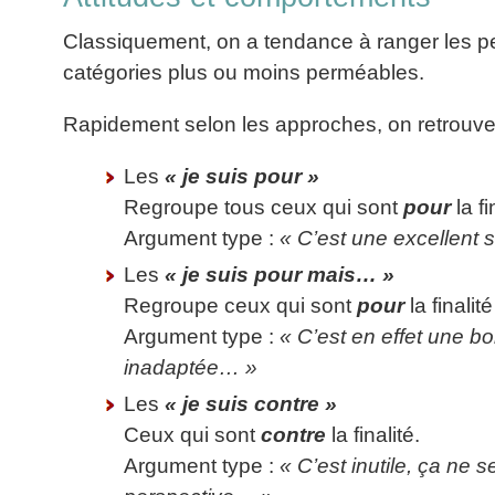
La
Tous
les
Décision
les
Classiquement, on a tendance à ranger les 
articles
articles
en
Efficacité
catégories plus ou moins perméables.
Cours
équipe
»»»
Management
Les
Rapidement selon les approches, on retrouve
»»»
Techniques
▶
de
Les
« je suis pour »
ebook
décision
et
Regroupe tous ceux qui sont
pour
la fi
▶
PDF
Argument type :
« C’est une excellent s
Tous
management
les
Les
« je suis pour mais… »
gratuits
articles
Regroupe ceux qui sont
pour
la finali
Décider
▶
PDF
»»»
Argument type :
« C’est en effet une 
Entrepreneuriat
inadaptée… »
▶
ebook
Les
« je suis contre »
Perfonomique
Ceux qui sont
contre
la finalité.
▶
Argument type :
« C’est inutile, ça ne
Tous
les