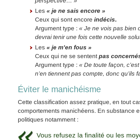
perspective… »
articles
Les
« je ne sais encore »
PDF
gratuits
Ceux qui sont encore
indécis
.
»»»
Argument type :
« Je ne vois pas bien où
devrai tenir une fois cette nouvelle so
Les
« je m'en fous »
Ceux qui ne se sentent
pas concerné
Argument type :
« De toute façon, c’es
n’en tiennent pas compte, donc qu’ils 
Éviter le manichéisme
Cette classification assez pratique, en tout cas
comportements manichéens. En substance elle
politiques notamment :
Vous refusez la finalité ou les m