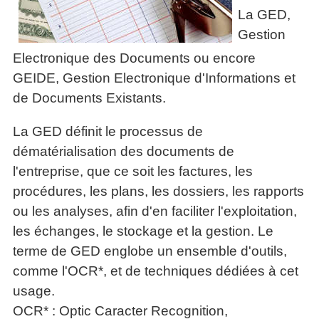
Performance
Former
Tous
mieux
La GED,
données
Seul
▶
les
L'Innovation
gérer
Gérer
»»»
Le
Gestion
articles
Managériale
son
le
Entreprendre
Big
▶
La
temps ?
Electronique des Documents ou encore
»»»
SI
Data
Formation
Méthode
Comment
GEIDE, Gestion Electronique d'Informations et
Gratuite
La
Formation
SOCRIDE
devenir
de Documents Existants.
Management
Gouvernance
BI
un
▶
du
Formation
Les
Tous
manager
SI
La GED définit le processus de
tableau
les
Outils
stratège ?
de
articles
Les
décisionnels
dématérialisation des documents de
Comment
Innover
bord
technologies
l'entreprise, que ce soit les factures, les
▶
devenir
»»»
et
du
Tous
un
procédures, les plans, les dossiers, les rapports
BI
SI
les
▶
bon
ou les analyses, afin d'en faciliter l'exploitation,
Décider
articles
Formation
▶
décideur ?
au
Analyse
Tous
Management
les échanges, le stockage et la gestion. Le
Comment
de
quotidien
les
de
terme de GED englobe un ensemble d'outils,
Données
Manager
articles
Le
Projet
»»»
comme l'OCR*, et de techniques dédiées à cet
par
DSI
processus
Formation
»»»
l'entraide ?
usage.
de
Entrepreneuriat
Décision
▶
OCR* : Optic Caracter Recognition,
▶
Tous