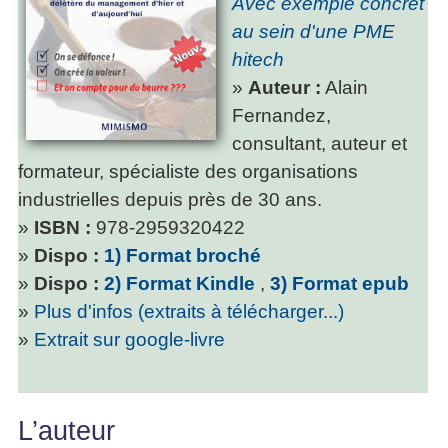
Avec exemple concret
au sein d'une PME
hitech
»
Auteur :
Alain
Fernandez,
consultant, auteur et
formateur, spécialiste des organisations
industrielles depuis près de 30 ans.
»
ISBN :
978-2959320422
»
Dispo :
1) Format broché
»
Dispo :
2) Format Kindle
,
3) Format epub
»
Plus d'infos (extraits à télécharger...)
»
Extrait sur google-livre
L’auteur