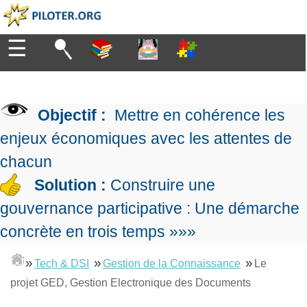
☰
Diriger
Organiser
▶
Management
Objectif :
Mettre en cohérence les
de
Manager
l'entreprise
▶
enjeux économiques avec les attentes de
Organiser
Management
la
chacun
Démocratique
Progresser
production
▶
Conception
Solution :
Construire une
Manager
L'Excellence
de
les
gouvernance participative : Une démarche
Opérationnelle
la
Entreprendre
projets
▶
Le
stratégie
Mesurer
concrète en trois temps »»»
Les
Lean
la
Principes
Outils
Se
Management
performance
▶
de
»
»
»
du
Tech & DSI
Gestion de la Connaissance
Le
De
former
expliqué
gouvernance
Le
chef
projet GED, Gestion Electronique des Documents
Salarié→Entrepreneur
La
Tableau
La
de
La
Méthode
de