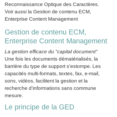
La
Tous
Reconnaissance Optique des Caractères.
les
Décision
les
articles
Voir aussi la Gestion de contenu ECM,
articles
en
Efficacité
Enterprise Content Management
Cours
équipe
»»»
Management
Les
»»»
Gestion de contenu ECM,
Techniques
▶
de
Enterprise Content Management
ebook
décision
et
La gestion efficace du "capital document"
▶
PDF
Tous
Une fois les documents dématérialisés, la
management
les
gratuits
barrière du type de support s'estompe. Les
articles
Décider
capacités multi-formats, textes, fax, e-mail,
▶
PDF
»»»
sons, vidéos, facilitent la gestion et la
Entrepreneuriat
recherche d'informations sans commune
▶
ebook
mesure.
Perfonomique
Le principe de la GED
▶
Tous
les