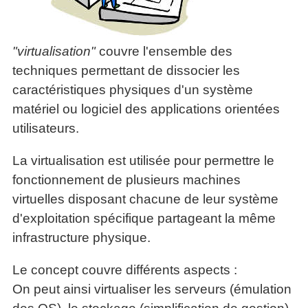
Performance
Former
Tous
mieux
données
Seul
▶
les
L'Innovation
gérer
Gérer
»»»
Le
articles
Managériale
son
le
Entreprendre
Big
"virtualisation"
couvre l'ensemble des
▶
La
temps ?
»»»
SI
Data
Formation
Méthode
techniques permettant de dissocier les
Comment
Gratuite
La
Formation
SOCRIDE
devenir
caractéristiques physiques d'un système
Management
Gouvernance
BI
un
▶
matériel ou logiciel des applications orientées
du
Formation
Les
Tous
manager
SI
utilisateurs.
tableau
les
Outils
stratège ?
de
articles
Les
décisionnels
Comment
Innover
bord
technologies
La virtualisation est utilisée pour permettre le
▶
devenir
»»»
et
du
Tous
fonctionnement de plusieurs machines
un
BI
SI
les
▶
bon
virtuelles disposant chacune de leur système
Décider
articles
Formation
▶
décideur ?
d'exploitation spécifique partageant la même
au
Analyse
Tous
Management
Comment
de
quotidien
les
infrastructure physique.
de
Données
Manager
articles
Le
Projet
»»»
par
DSI
processus
Le concept couvre différents aspects :
Formation
»»»
l'entraide ?
de
Entrepreneuriat
On peut ainsi virtualiser les serveurs (émulation
Décision
▶
▶
Tous