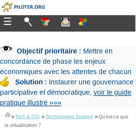
☰
Diriger
Organiser
▶
Management
Objectif prioritaire :
Mettre en
de
Manager
l'entreprise
▶
concordance de phase les enjeux
Organiser
Management
la
économiques avec les attentes de chacun
Démocratique
Progresser
production
▶
Conception
Solution :
Instaurer une gouvernance
Manager
L'Excellence
de
les
participative et démocratique,
voir le guide
Opérationnelle
la
Entreprendre
projets
▶
Le
stratégie
Mesurer
pratique illustré »»»
Les
Lean
la
Principes
Outils
Se
Management
performance
▶
de
»
»
»
du
Tech & DSI
Technologies Support
Qu'est-ce que
De
former
expliqué
gouvernance
Le
chef
la virtualisation ?
Salarié→Entrepreneur
La
Tableau
La
de
La
Méthode
de