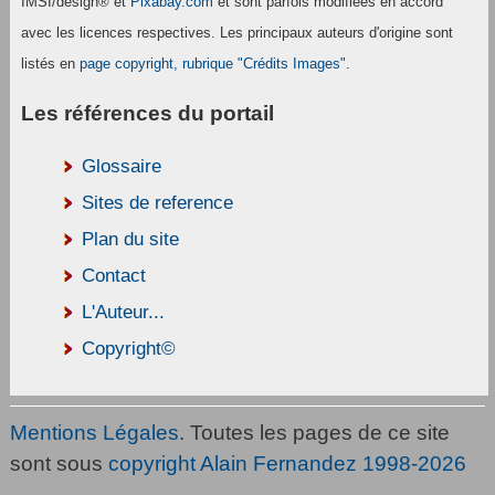
IMSI/design® et
Pixabay.com
et sont parfois modifiées en accord
avec les licences respectives. Les principaux auteurs d'origine sont
listés en
page copyright, rubrique "Crédits Images"
.
Les références du portail
Glossaire
Sites de reference
Plan du site
Contact
L'Auteur...
Copyright©
Mentions Légales
. Toutes les pages de ce site
sont sous
copyright Alain Fernandez 1998-2026