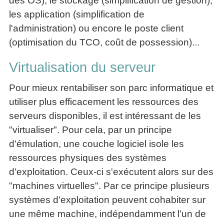
des OS), le stockage (simplification de gestion),
La
Tous
les
les application (simplification de
Décision
les
articles
articles
l'administration) ou encore le poste client
en
Efficacité
Cours
équipe
»»»
(optimisation du TCO, coût de possession)...
Management
Les
»»»
Techniques
Virtualisation du serveur
▶
de
ebook
décision
Pour mieux rentabiliser son parc informatique et
et
utiliser plus efficacement les ressources des
▶
PDF
Tous
management
serveurs disponibles, il est intéressant de les
les
gratuits
articles
"virtualiser". Pour cela, par un principe
Décider
▶
d'émulation, une couche logiciel isole les
PDF
»»»
ressources physiques des systèmes
Entrepreneuriat
d'exploitation. Ceux-ci s'exécutent alors sur des
▶
ebook
"machines virtuelles". Par ce principe plusieurs
Perfonomique
systèmes d'exploitation peuvent cohabiter sur
▶
une même machine, indépendamment l'un de
Tous
les