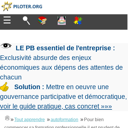
☰
Diriger
Organiser
▶
Management
LE PB essentiel de l'entreprise :
de
Manager
l'entreprise
▶
Exclusivité absurde des enjeux
Organiser
Management
la
économiques aux dépens des attentes de
Démocratique
Progresser
production
▶
Conception
chacun
Manager
L'Excellence
de
les
Solution :
Mettre en oeuvre une
Opérationnelle
la
Entreprendre
projets
▶
Le
stratégie
Mesurer
gouvernance participative et démocratique,
Les
Lean
la
Principes
Outils
voir le guide pratique, cas concret »»»
Se
Management
performance
▶
de
du
De
former
expliqué
gouvernance
Le
chef
Salarié→Entrepreneur
»
»
»
Tout apprendre
autoformation
Pour bien
La
Tableau
La
de
La
Méthode
de
commencer sa formation professionnelle il est prudent de