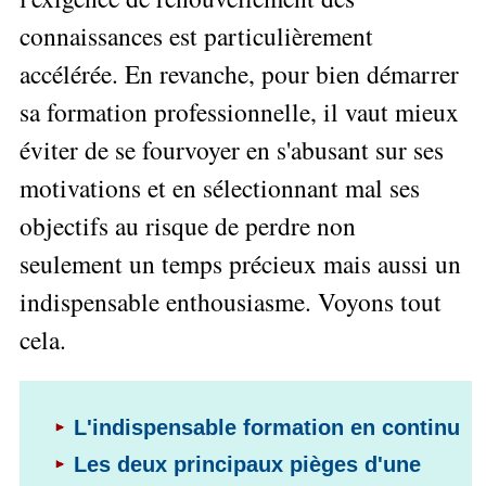
Performance
Former
Tous
mieux
données
Seul
connaissances est particulièrement
▶
les
L'Innovation
gérer
Gérer
»»»
Le
articles
Managériale
son
accélérée. En revanche, pour bien démarrer
le
Entreprendre
Big
▶
La
temps ?
»»»
SI
Data
Formation
sa formation professionnelle, il vaut mieux
Méthode
Comment
Gratuite
La
Formation
SOCRIDE
devenir
éviter de se fourvoyer en s'abusant sur ses
Management
Gouvernance
BI
un
▶
du
Formation
motivations et en sélectionnant mal ses
Les
Tous
manager
SI
tableau
les
Outils
stratège ?
objectifs au risque de perdre non
de
articles
Les
décisionnels
Comment
Innover
bord
technologies
seulement un temps précieux mais aussi un
▶
devenir
»»»
et
du
Tous
un
indispensable enthousiasme. Voyons tout
BI
SI
les
▶
bon
Décider
articles
Formation
cela.
▶
décideur ?
au
Analyse
Tous
Management
Comment
de
quotidien
les
de
Données
Manager
articles
Le
Projet
»»»
par
DSI
processus
L'indispensable formation en continu
Formation
»»»
l'entraide ?
de
Entrepreneuriat
Les deux principaux pièges d'une
Décision
▶
▶
Tous