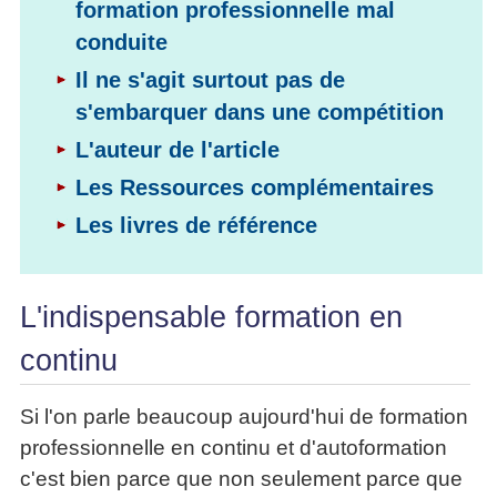
formation professionnelle mal
La
Tous
les
Décision
les
conduite
articles
articles
en
Efficacité
Il ne s'agit surtout pas de
Cours
équipe
»»»
Management
s'embarquer dans une compétition
Les
»»»
Techniques
L'auteur de l'article
▶
de
ebook
Les Ressources complémentaires
décision
et
Les livres de référence
▶
PDF
Tous
management
les
gratuits
articles
Décider
L'indispensable formation en
▶
PDF
»»»
Entrepreneuriat
continu
▶
ebook
Si l'on parle beaucoup aujourd'hui de formation
Perfonomique
professionnelle en continu et d'autoformation
▶
Tous
c'est bien parce que non seulement parce que
les