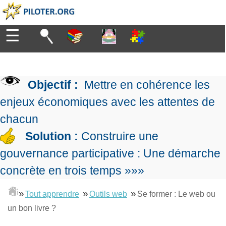
☰
Diriger
Organiser
▶
Management
Objectif :
Mettre en cohérence les
de
Manager
l'entreprise
▶
enjeux économiques avec les attentes de
Organiser
Management
la
chacun
Démocratique
Progresser
production
▶
Conception
Solution :
Construire une
Manager
L'Excellence
de
les
gouvernance participative : Une démarche
Opérationnelle
la
Entreprendre
projets
▶
Le
stratégie
Mesurer
concrète en trois temps »»»
Les
Lean
la
Principes
Outils
Se
Management
performance
▶
de
»
»
»
du
Tout apprendre
Outils web
Se former : Le web ou
De
former
expliqué
gouvernance
Le
chef
un bon livre ?
Salarié→Entrepreneur
La
Tableau
La
de
La
Méthode
de