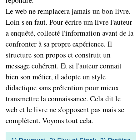
Performance
Former
Tous
mieux
données
Seul
▶
les
Le web ne remplacera jamais un bon livre.
L'Innovation
gérer
Gérer
»»»
Le
articles
Managériale
son
Loin s'en faut. Pour écrire um livre l'auteur
le
Entreprendre
Big
▶
La
temps ?
»»»
SI
Data
Formation
a enquêté, collecté l'information avant de la
Méthode
Comment
Gratuite
La
Formation
SOCRIDE
devenir
confronter à sa propre expérience. Il
Management
Gouvernance
BI
un
▶
du
Formation
Les
structure son propos et construit un
Tous
manager
SI
tableau
les
Outils
stratège ?
message cohérent. Et si l'auteur connait
de
articles
Les
décisionnels
Comment
Innover
bord
technologies
bien son métier, il adopte un style
▶
devenir
»»»
et
du
Tous
un
didactique sans prétention pour mieux
BI
SI
les
▶
bon
Décider
articles
Formation
▶
transmettre la connaissance. Cela dit le
décideur ?
au
Analyse
Tous
Management
Comment
de
quotidien
les
web et le livre ne s'opposent pas mais se
de
Données
Manager
articles
Le
Projet
»»»
complètent. Voyons tout cela.
par
DSI
processus
Formation
»»»
l'entraide ?
de
Entrepreneuriat
Décision
▶
▶
Tous