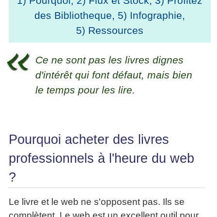
1) Pourquoi
,
2) Flux et Stock
,
3) Profitez
La
Tous
les
des Bibliotheque
,
5) Infographie
,
Décision
les
articles
articles
en
5) Ressources
Efficacité
Cours
équipe
»»»
Management
Les
»»»
Ce ne sont pas les livres dignes
Techniques
▶
de
d'intérêt qui font défaut, mais bien
ebook
décision
et
le temps pour les lire.
▶
PDF
Tous
management
les
gratuits
articles
Décider
▶
Pourquoi acheter des livres
PDF
»»»
Entrepreneuriat
professionnels à l'heure du web
▶
?
ebook
Perfonomique
▶
Le livre et le web ne s'opposent pas. Ils se
Tous
complètent. Le web est un excellent outil pour
les