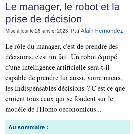
Performance
projet
★
▶
Le manager, le robot et la
Méthode
Six
bord
des
Guide
Tous
Les
pour
Sigma
Entreprise
métier
les
gratuit
Méthodes
prise de décision
se
Le
articles
La
de
Le
projet
lancer
classés
Management
Méthode
l'Autoformation
contrôle
Construire
Par
Alain Fernandez
Mise à jour le 26 janvier 2023
Outils
★
Qualité
Gimsi
de
Méthode
l'Équipe
pour
Les
gestion
Le
d'autoformation
Le rôle du manager, c'est de prendre des
Gestion
Entrepreneur
outils
Tableau
Les
▶
des
Gérer
de
décisions, c'est un fait. Un robot équipé
de
Tous
7
risques
son
la
les
Bord
Qualités
d'une intelligence artificielle sera-t-il
Entreprise
articles
▶
Qualité
avec
pour
Tous
Diriger
Excel
Le
capable de prendre lui aussi, voire mieux,
Le
réussir
les
»»»
métier
Supply
articles
▶
Comment
les indispensables décisions ? C'est ce que
de
▶
Tous
Chain
Projet
s'auto-
Innover
consultant
les
Management
»»»
croient tous ceux qui se fondent sur le
évaluer ?
en
articles
freelance
▶
▶
équipe
Mesurer
modèle de l'Homo oeconomicus...
▶
Tous
L'Efficacité
▶
Tous
»»»
L'Innovation
les
Secrets
du
les
articles
et
▶
d'Entrepreneur
Manager
articles
Analyser
Au sommaire :
Organiser
la
Se
Comment
▶
les
»»»