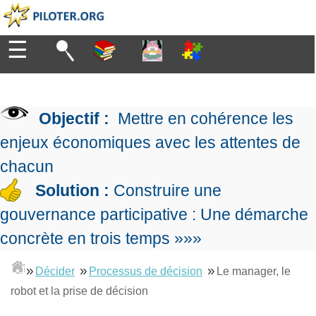
☰
Diriger
Organiser
▶
Management
Objectif :
Mettre en cohérence les
de
Manager
l'entreprise
▶
enjeux économiques avec les attentes de
Organiser
Management
la
chacun
Démocratique
Progresser
production
▶
Conception
Solution :
Construire une
Manager
L'Excellence
de
les
gouvernance participative : Une démarche
Opérationnelle
la
Entreprendre
projets
▶
Le
stratégie
Mesurer
concrète en trois temps »»»
Les
Lean
la
Principes
Outils
Se
Management
performance
▶
de
»
»
»
du
Décider
Processus de décision
Le manager, le
De
former
expliqué
gouvernance
Le
chef
robot et la prise de décision
Salarié→Entrepreneur
La
Tableau
La
de
La
Méthode
de