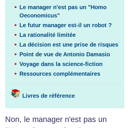
Performance
Former
Tous
mieux
données
Le manager n'est pas un "Homo
Seul
▶
les
L'Innovation
gérer
Gérer
»»»
Le
articles
Managériale
Oeconomicus"
son
le
Entreprendre
Big
▶
La
temps ?
Le futur manager est-il un robot ?
»»»
SI
Data
Formation
Méthode
Comment
Gratuite
La
Formation
La rationalité limitée
SOCRIDE
devenir
Management
Gouvernance
BI
un
▶
La décision est une prise de risques
du
Formation
Les
Tous
manager
SI
tableau
Point de vue de Antonio Damasio
les
Outils
stratège ?
de
articles
Les
décisionnels
Comment
Voyage dans la science-fiction
Innover
bord
technologies
▶
devenir
»»»
et
du
Ressources complémentaires
Tous
un
BI
SI
les
▶
bon
Décider
articles
Formation
▶
décideur ?
au
Analyse
Tous
Management
Livres de référence
Comment
de
quotidien
les
de
Données
Manager
articles
Le
Projet
»»»
par
DSI
processus
Formation
»»»
l'entraide ?
de
Non, le manager n'est pas un
Entrepreneuriat
Décision
▶
▶
Tous