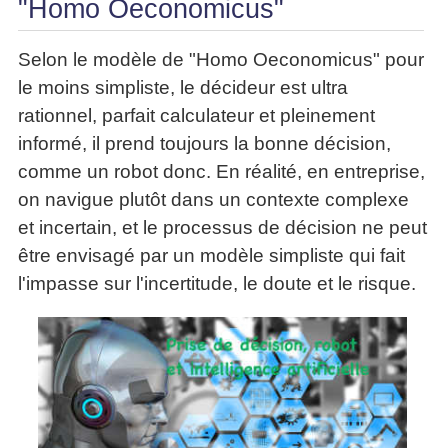
"Homo Oeconomicus"
La
Tous
les
Décision
les
articles
articles
en
Selon le modèle de "Homo Oeconomicus" pour
Efficacité
Cours
équipe
»»»
le moins simpliste, le décideur est ultra
Management
Les
rationnel, parfait calculateur et pleinement
»»»
Techniques
informé, il prend toujours la bonne décision,
▶
de
ebook
comme un robot donc. En réalité, en entreprise,
décision
et
on navigue plutôt dans un contexte complexe
▶
PDF
Tous
et incertain, et le processus de décision ne peut
management
les
gratuits
être envisagé par un modèle simpliste qui fait
articles
Décider
▶
l'impasse sur l'incertitude, le doute et le risque.
PDF
»»»
Entrepreneuriat
▶
ebook
Perfonomique
▶
Tous
les