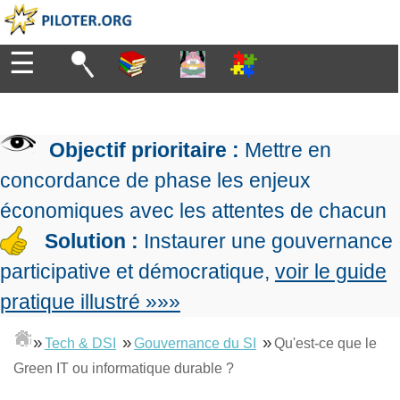
☰
Diriger
Organiser
▶
Management
Objectif prioritaire :
Mettre en
de
Manager
l'entreprise
▶
concordance de phase les enjeux
Organiser
Management
la
économiques avec les attentes de chacun
Démocratique
Progresser
production
▶
Conception
Solution :
Instaurer une gouvernance
Manager
L'Excellence
de
les
participative et démocratique,
voir le guide
Opérationnelle
la
Entreprendre
projets
▶
Le
stratégie
Mesurer
pratique illustré »»»
Les
Lean
la
Principes
Outils
Se
Management
performance
▶
de
»
»
»
du
Tech & DSI
Gouvernance du SI
Qu'est-ce que le
De
former
expliqué
gouvernance
Le
chef
Green IT ou informatique durable ?
Salarié→Entrepreneur
La
Tableau
La
de
La
Méthode
de