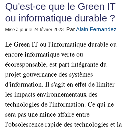
Performance
projet
★
▶
Qu'est-ce que le Green IT
Méthode
Six
bord
des
Guide
Tous
Les
pour
Sigma
Entreprise
métier
les
gratuit
Méthodes
ou informatique durable ?
se
Le
articles
La
de
Le
projet
lancer
classés
Management
Méthode
l'Autoformation
contrôle
Construire
Par
Alain Fernandez
Mise à jour le 24 février 2023
Outils
★
Qualité
Gimsi
de
Méthode
l'Équipe
pour
Les
gestion
Le
d'autoformation
Le Green IT ou l'informatique durable ou
Gestion
Entrepreneur
outils
Tableau
Les
▶
des
Gérer
de
encore informatique verte ou
de
Tous
7
risques
son
la
les
Bord
Qualités
écoresponsable, est part intégrante du
Entreprise
articles
▶
Qualité
avec
pour
Tous
Diriger
Excel
Le
projet gouvernance des systèmes
Le
réussir
les
»»»
métier
Supply
articles
▶
Comment
d'information. Il s'agit en effet de limiter
de
▶
Tous
Chain
Projet
s'auto-
Innover
consultant
les
Management
»»»
les impacts environnementaux des
évaluer ?
en
articles
freelance
▶
▶
équipe
Mesurer
technologies de l'information. Ce qui ne
▶
Tous
L'Efficacité
▶
Tous
»»»
L'Innovation
les
Secrets
du
sera pas une mince affaire entre
les
articles
et
▶
d'Entrepreneur
Manager
articles
Analyser
Organiser
l'obsolescence rapide des technologies et la
la
Se
Comment
▶
les
»»»