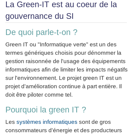
La Green-IT est au coeur de la
La
Tous
les
Décision
les
articles
gouvernance du SI
articles
en
Efficacité
Cours
équipe
»»»
Management
De quoi parle-t-on ?
Les
»»»
Techniques
▶
Green IT ou "Informatique verte" est un des
de
ebook
décision
termes génériques choisis pour dénommer la
et
▶
gestion raisonnée de l'usage des équipements
PDF
Tous
management
informatiques afin de limiter les impacts négatifs
les
gratuits
articles
sur l'environnement. Le projet green IT est un
Décider
▶
projet d'amélioration continue à part entière. Il
PDF
»»»
doit être piloter comme tel.
Entrepreneuriat
▶
Pourquoi la green IT ?
ebook
Perfonomique
Les
systèmes informatiques
sont de gros
▶
Tous
consommateurs d'énergie et des producteurs
les