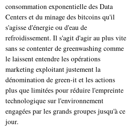
Performance
Former
Tous
mieux
consommation exponentielle des Data
données
Seul
▶
les
L'Innovation
gérer
Gérer
»»»
Le
articles
Centers et du minage des bitcoins qu'il
Managériale
son
le
Entreprendre
Big
▶
La
temps ?
s'agisse d'énergie ou d'eau de
»»»
SI
Data
Formation
Méthode
Comment
Gratuite
La
Formation
refroidissement. Il s'agit d'agir au plus vite
SOCRIDE
devenir
Management
Gouvernance
BI
un
▶
sans se contenter de greenwashing comme
du
Formation
Les
Tous
manager
SI
tableau
les
Outils
le laissent entendre les opérations
stratège ?
de
articles
Les
décisionnels
Comment
marketing exploitant justement la
Innover
bord
technologies
▶
devenir
»»»
et
du
Tous
dénomination de green-it et les actions
un
BI
SI
les
▶
bon
plus que limitées pour réduire l'empreinte
Décider
articles
Formation
▶
décideur ?
au
Analyse
Tous
Management
technologique sur l'environnement
Comment
de
quotidien
les
de
Données
Manager
articles
engagées par les grands groupes jusqu'à ce
Le
Projet
»»»
par
DSI
processus
Formation
jour.
»»»
l'entraide ?
de
Entrepreneuriat
Décision
▶
▶
Tous