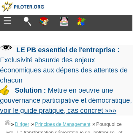
☰
Diriger
Organiser
▶
Management
LE PB essentiel de l'entreprise :
de
Manager
l'entreprise
▶
Exclusivité absurde des enjeux
Organiser
Management
la
économiques aux dépens des attentes de
Démocratique
Progresser
production
▶
Conception
chacun
Manager
L'Excellence
de
les
Solution :
Mettre en oeuvre une
Opérationnelle
la
Entreprendre
projets
▶
Le
stratégie
Mesurer
gouvernance participative et démocratique,
Les
Lean
la
Principes
Outils
voir le guide pratique, cas concret »»»
Se
Management
performance
▶
de
du
De
former
expliqué
gouvernance
Le
chef
Salarié→Entrepreneur
»
»
»
Diriger
Principes de Management
Pourquoi ce
La
Tableau
La
de
La
Méthode
de
livre - La transformation démocratique de l'entreprise - et