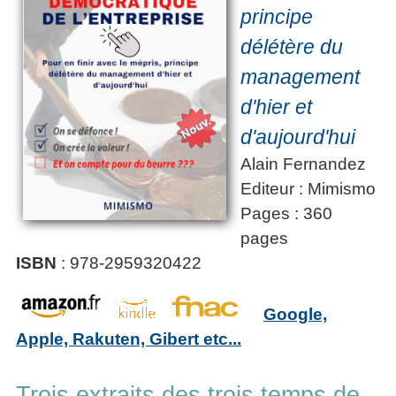
principe
délétère du
management
d'hier et
d'aujourd'hui
Alain Fernandez
Editeur : Mimismo
Pages : 360
pages
ISBN
: 978-2959320422
Google,
Apple, Rakuten, Gibert etc...
Trois extraits des trois temps de