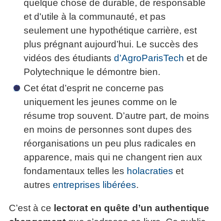
quelque chose de durable, de responsable
La
Tous
les
et d'utile à la communauté, et pas
Décision
les
articles
articles
en
seulement une hypothétique carrière, est
Efficacité
Cours
équipe
»»»
plus prégnant aujourd’hui. Le succès des
Management
Les
»»»
vidéos des étudiants
d’AgroParisTech
et de
Techniques
Polytechnique le démontre bien.
▶
de
ebook
décision
Cet état d’esprit ne concerne pas
et
▶
uniquement les jeunes comme on le
PDF
Tous
management
résume trop souvent. D’autre part, de moins
les
gratuits
articles
en moins de personnes sont dupes des
Décider
▶
réorganisations un peu plus radicales en
PDF
»»»
Entrepreneuriat
apparence, mais qui ne changent rien aux
fondamentaux telles les
holacraties
et
▶
ebook
autres
entreprises libérées
.
Perfonomique
▶
C’est à ce
lectorat en quête d’un authentique
Tous
les