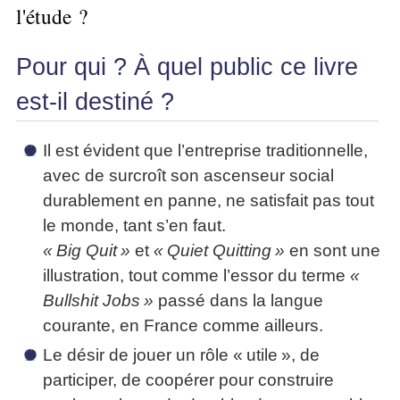
Performance
Former
Tous
l'étude ?
mieux
données
Seul
▶
les
L'Innovation
gérer
Gérer
»»»
Le
articles
Managériale
son
le
Entreprendre
Big
Pour qui ? À quel public ce livre
▶
La
temps ?
»»»
SI
Data
Formation
Méthode
Comment
est-il destiné ?
Gratuite
La
Formation
SOCRIDE
devenir
Management
Gouvernance
BI
un
▶
du
Formation
Les
Il est évident que l’entreprise traditionnelle,
Tous
manager
SI
tableau
les
Outils
stratège ?
avec de surcroît son ascenseur social
de
articles
Les
décisionnels
Comment
durablement en panne, ne satisfait pas tout
Innover
bord
technologies
▶
devenir
»»»
le monde, tant s’en faut.
et
du
Tous
un
BI
SI
les
▶
« Big Quit »
et
« Quiet Quitting »
en sont une
bon
Décider
articles
Formation
▶
illustration, tout comme l’essor du terme
«
décideur ?
au
Analyse
Tous
Management
Bullshit Jobs »
passé dans la langue
Comment
de
quotidien
les
de
Données
Manager
articles
courante, en France comme ailleurs.
Le
Projet
»»»
par
DSI
processus
Formation
Le désir de jouer un rôle « utile », de
»»»
l'entraide ?
de
Entrepreneuriat
participer, de coopérer pour construire
Décision
▶
▶
Tous