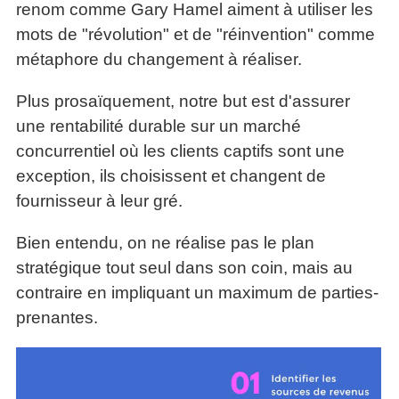
renom comme Gary Hamel aiment à utiliser les
La
Tous
les
Décision
les
mots de "révolution" et de "réinvention" comme
articles
articles
en
Efficacité
métaphore du changement à réaliser.
Cours
équipe
»»»
Management
Les
Plus prosaïquement, notre but est d'assurer
»»»
Techniques
une rentabilité durable sur un marché
▶
de
ebook
concurrentiel où les clients captifs sont une
décision
et
exception, ils choisissent et changent de
▶
PDF
Tous
fournisseur à leur gré.
management
les
gratuits
articles
Bien entendu, on ne réalise pas le plan
Décider
▶
PDF
»»»
stratégique tout seul dans son coin, mais au
Entrepreneuriat
contraire en impliquant un maximum de parties-
▶
prenantes.
ebook
Perfonomique
▶
Tous
les