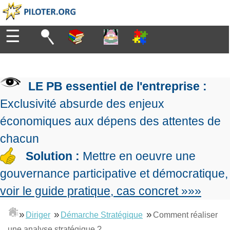
☰
Diriger
Organiser
▶
Management
LE PB essentiel de l'entreprise :
de
Manager
l'entreprise
▶
Exclusivité absurde des enjeux
Organiser
Management
la
économiques aux dépens des attentes de
Démocratique
Progresser
production
▶
Conception
chacun
Manager
L'Excellence
de
les
Solution :
Mettre en oeuvre une
Opérationnelle
la
Entreprendre
projets
▶
Le
stratégie
Mesurer
gouvernance participative et démocratique,
Les
Lean
la
Principes
Outils
voir le guide pratique, cas concret »»»
Se
Management
performance
▶
de
du
De
former
expliqué
gouvernance
Le
chef
Salarié→Entrepreneur
»
»
»
Diriger
Démarche Stratégique
Comment réaliser
La
Tableau
La
de
La
Méthode
de
une analyse stratégique ?