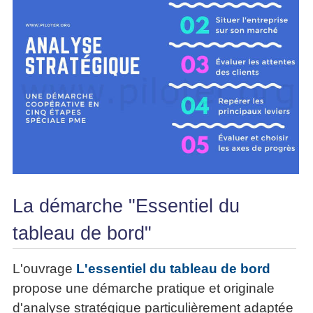
articles
PDF
gratuits
»»»
La démarche "Essentiel du
tableau de bord"
L'ouvrage
L'essentiel du tableau de bord
propose une démarche pratique et originale
d'analyse stratégique particulièrement adaptée