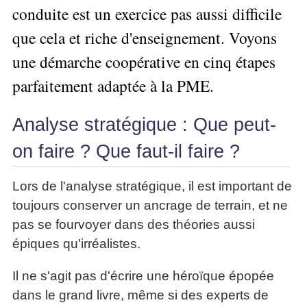
Performance
Former
Tous
mieux
conduite est un exercice pas aussi difficile
données
Seul
▶
les
L'Innovation
gérer
Gérer
»»»
Le
articles
que cela et riche d'enseignement. Voyons
Managériale
son
le
Entreprendre
Big
▶
La
temps ?
une démarche coopérative en cinq étapes
»»»
SI
Data
Formation
Méthode
Comment
Gratuite
La
Formation
parfaitement adaptée à la PME.
SOCRIDE
devenir
Management
Gouvernance
BI
un
▶
du
Formation
Les
Tous
manager
Analyse stratégique : Que peut-
SI
tableau
les
Outils
stratège ?
de
articles
Les
décisionnels
on faire ? Que faut-il faire ?
Comment
Innover
bord
technologies
▶
devenir
»»»
et
du
Tous
un
Lors de l'analyse stratégique, il est important de
BI
SI
les
▶
bon
Décider
articles
toujours conserver un ancrage de terrain, et ne
Formation
▶
décideur ?
au
Analyse
Tous
Management
pas se fourvoyer dans des théories aussi
Comment
de
quotidien
les
de
épiques qu'irréalistes.
Données
Manager
articles
Le
Projet
»»»
par
DSI
processus
Formation
Il ne s'agit pas d'écrire une héroïque épopée
»»»
l'entraide ?
de
Entrepreneuriat
dans le grand livre, même si des experts de
Décision
▶
▶
Tous