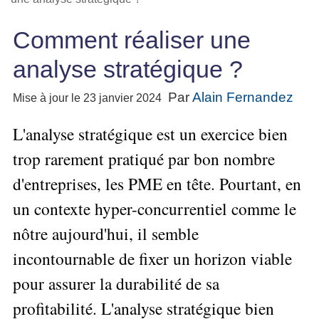
Performance
projet
★
▶
Méthode
Six
bord
des
Guide
Tous
Les
pour
Sigma
Entreprise
métier
Comment réaliser une
les
gratuit
Méthodes
se
Le
articles
La
de
Le
projet
lancer
analyse stratégique ?
classés
Management
Méthode
l'Autoformation
contrôle
Construire
Outils
★
Qualité
Gimsi
de
Méthode
l'Équipe
pour
Par
Alain Fernandez
Les
Mise à jour le 23 janvier 2024
gestion
Le
d'autoformation
Gestion
Entrepreneur
outils
Tableau
Les
▶
des
Gérer
L'analyse stratégique est un exercice bien
de
de
Tous
7
risques
son
la
les
Bord
Qualités
trop rarement pratiqué par bon nombre
Entreprise
articles
▶
Qualité
avec
pour
Tous
Diriger
Excel
Le
d'entreprises, les PME en tête. Pourtant, en
Le
réussir
les
»»»
métier
Supply
articles
▶
Comment
un contexte hyper-concurrentiel comme le
de
▶
Tous
Chain
Projet
s'auto-
Innover
consultant
les
Management
»»»
nôtre aujourd'hui, il semble
évaluer ?
en
articles
freelance
▶
▶
incontournable de fixer un horizon viable
équipe
Mesurer
▶
Tous
L'Efficacité
▶
Tous
»»»
L'Innovation
les
Secrets
du
pour assurer la durabilité de sa
les
articles
et
▶
d'Entrepreneur
Manager
articles
Analyser
Organiser
profitabilité. L'analyse stratégique bien
la
Se
Comment
▶
les
»»»