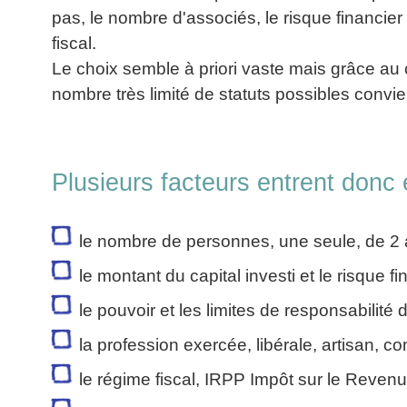
La
Tous
pas, le nombre d'associés, le risque financier
les
Décision
les
articles
fiscal.
articles
en
Efficacité
Le choix semble à priori vaste mais grâce au cr
Cours
équipe
»»»
Management
nombre très limité de statuts possibles convi
Les
»»»
Techniques
▶
de
ebook
décision
et
Plusieurs facteurs entrent donc 
▶
PDF
Tous
management
les
gratuits
articles
le nombre de personnes, une seule, de 2 à 
Décider
▶
PDF
»»»
le montant du capital investi et le risque fi
Entrepreneuriat
le pouvoir et les limites de responsabilité 
▶
ebook
la profession exercée, libérale, artisan, 
Perfonomique
▶
le régime fiscal, IRPP Impôt sur le Reven
Tous
les