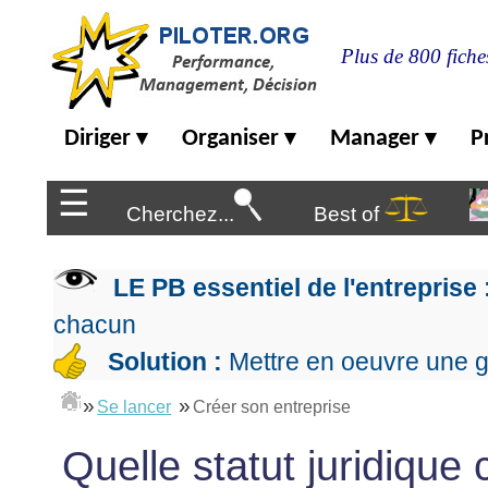
Plus de 800 fiche
Diriger
Diriger
Organiser
Manager
P
Organiser
▾
▾
▾
▶
Management
de
☰
Manager
l'entreprise
▶
Cherchez...
Best of
Organiser
Management
la
Démocratique
Progresser
production
▶
LE PB essentiel de l'entreprise 
Conception
Manager
L'Excellence
de
les
chacun
Opérationnelle
la
Entreprendre
projets
▶
Le
Solution :
Mettre en oeuvre une g
stratégie
Mesurer
Les
Lean
la
Principes
Outils
Se
»
»
Management
Se lancer
Créer son entreprise
performance
▶
de
du
De
former
expliqué
gouvernance
Le
chef
Salarié→Entrepreneur
Quelle statut juridique
La
Tableau
La
de
La
Méthode
de