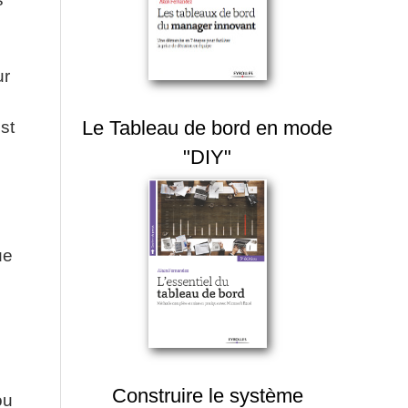
ur
Le Tableau de bord en mode
st
"DIY"
ue
Construire le système
ou