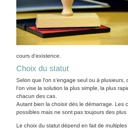
Performance
Former
Tous
mieux
données
Seul
▶
les
L'Innovation
gérer
Gérer
»»»
Le
articles
Managériale
son
le
Entreprendre
Big
▶
La
temps ?
»»»
SI
Data
Formation
Méthode
Comment
Gratuite
La
Formation
SOCRIDE
devenir
Management
Gouvernance
BI
un
▶
du
Formation
Les
Tous
manager
SI
tableau
les
Outils
stratège ?
cours d'existence.
de
articles
Les
décisionnels
Comment
Innover
bord
technologies
Choix du statut
▶
devenir
»»»
et
du
Tous
un
BI
SI
les
▶
Selon que l'on s'engage seul ou à plusieurs, 
bon
Décider
articles
Formation
▶
l'on vise la solution la plus simple, la plus ra
décideur ?
au
Analyse
Tous
Management
chacun des cas.
Comment
de
quotidien
les
de
Données
Manager
articles
Autant bien la choisir dès le démarrage. Les 
Le
Projet
»»»
par
DSI
processus
possibles mais ne sont pas toujours des plus 
Formation
»»»
l'entraide ?
de
Entrepreneuriat
Décision
▶
Le choix du statut dépend en fait de multiples
▶
Tous