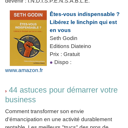
devenir : I.N.D.I.S.P.E.N.S.A.B.L.E.
Êtes-vous indispensable ?
Libérez le linchpin qui est
en vous
Seth Godin
Editions Diateino
Prix : Gratuit
Dispo :
www.amazon.fr
44 astuces pour démarrer votre
›
business
Comment transformer son envie
d'émancipation en une activité durablement
rentable. Les meilleurs "trucs" des pros de