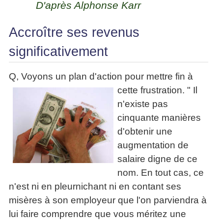
D'après Alphonse Karr
La
Tous
les
Décision
les
articles
articles
en
Efficacité
Accroître ses revenus
Cours
équipe
»»»
Management
significativement
Les
»»»
Techniques
▶
de
Q, Voyons un plan d'action pour mettre fin à
ebook
décision
cette frustration. "
Il
et
▶
PDF
n'existe pas
Tous
management
les
cinquante manières
gratuits
articles
d'obtenir une
Décider
▶
augmentation de
PDF
»»»
Entrepreneuriat
salaire digne de ce
▶
nom. En tout cas, ce
ebook
n'est ni en pleurnichant ni en contant ses
Perfonomique
misères à son employeur que l'on parviendra à
▶
Tous
lui faire comprendre que vous méritez une
les