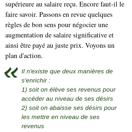
Performance
Former
supérieure au salaire reçu. Encore faut-il le
Tous
mieux
données
Seul
▶
les
L'Innovation
gérer
faire savoir. Passons en revue quelques
Gérer
»»»
Le
articles
Managériale
son
le
Entreprendre
Big
▶
règles de bon sens pour négocier une
La
temps ?
»»»
SI
Data
Formation
Méthode
Comment
augmentation de salaire significative et
Gratuite
La
Formation
SOCRIDE
devenir
Management
Gouvernance
BI
ainsi être payé au juste prix. Voyons un
un
▶
du
Formation
Les
Tous
manager
plan d'action.
SI
tableau
les
Outils
stratège ?
de
articles
Les
décisionnels
Comment
Innover
bord
technologies
Il n'existe que deux manières de
▶
devenir
»»»
et
du
Tous
un
s'enrichir :
BI
SI
les
▶
bon
Décider
articles
Formation
1) soit on élève ses revenus pour
▶
décideur ?
au
Analyse
Tous
Management
accéder au niveau de ses désirs
Comment
de
quotidien
les
de
Données
Manager
articles
2) soit on abaisse ses désirs pour
Le
Projet
»»»
par
DSI
processus
Formation
les mettre en niveau de ses
»»»
l'entraide ?
de
Entrepreneuriat
revenus
Décision
▶
▶
Tous