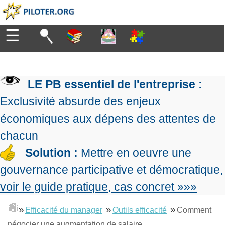
☰
Diriger
Organiser
▶
Management
LE PB essentiel de l'entreprise :
de
Manager
l'entreprise
▶
Exclusivité absurde des enjeux
Organiser
Management
la
économiques aux dépens des attentes de
Démocratique
Progresser
production
▶
Conception
chacun
Manager
L'Excellence
de
les
Solution :
Mettre en oeuvre une
Opérationnelle
la
Entreprendre
projets
▶
Le
stratégie
Mesurer
gouvernance participative et démocratique,
Les
Lean
la
Principes
Outils
voir le guide pratique, cas concret »»»
Se
Management
performance
▶
de
du
De
former
expliqué
gouvernance
Le
chef
Salarié→Entrepreneur
»
»
»
Efficacité du manager
Outils efficacité
Comment
La
Tableau
La
de
La
Méthode
de
négocier une augmentation de salaire