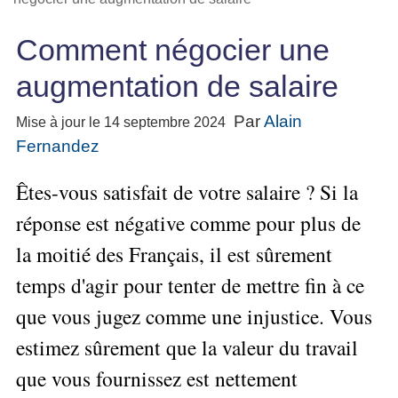
Performance
projet
★
▶
Méthode
Six
bord
des
Guide
Tous
Les
pour
Sigma
Entreprise
métier
Comment négocier une
les
gratuit
Méthodes
se
Le
articles
La
de
Le
projet
lancer
augmentation de salaire
classés
Management
Méthode
l'Autoformation
contrôle
Construire
Outils
★
Qualité
Gimsi
de
Méthode
l'Équipe
pour
Par
Alain
Les
Mise à jour le 14 septembre 2024
gestion
Le
d'autoformation
Gestion
Entrepreneur
outils
Tableau
Fernandez
Les
▶
des
Gérer
de
de
Tous
7
risques
son
la
les
Bord
Êtes-vous satisfait de votre salaire ? Si la
Qualités
Entreprise
articles
▶
Qualité
avec
pour
Tous
réponse est négative comme pour plus de
Diriger
Excel
Le
Le
réussir
les
»»»
métier
Supply
la moitié des Français, il est sûrement
articles
▶
Comment
de
▶
Tous
Chain
Projet
s'auto-
Innover
temps d'agir pour tenter de mettre fin à ce
consultant
les
Management
»»»
évaluer ?
en
articles
freelance
que vous jugez comme une injustice. Vous
▶
▶
équipe
Mesurer
▶
Tous
L'Efficacité
▶
Tous
»»»
L'Innovation
estimez sûrement que la valeur du travail
les
Secrets
du
les
articles
et
▶
d'Entrepreneur
Manager
articles
que vous fournissez est nettement
Analyser
Organiser
la
Se
Comment
▶
les
»»»