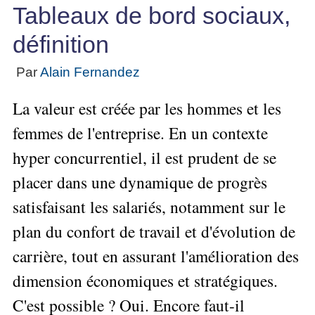
Performance
projet
★
▶
Tableaux de bord sociaux,
Méthode
Six
bord
des
Guide
Tous
Les
pour
Sigma
Entreprise
métier
les
gratuit
Méthodes
définition
se
Le
articles
La
de
Le
projet
lancer
classés
Management
Méthode
l'Autoformation
contrôle
Construire
Par
Alain Fernandez
Outils
★
Qualité
Gimsi
de
Méthode
l'Équipe
pour
Les
gestion
Le
d'autoformation
La valeur est créée par les hommes et les
Gestion
Entrepreneur
outils
Tableau
Les
▶
des
Gérer
de
femmes de l'entreprise. En un contexte
de
Tous
7
risques
son
la
les
Bord
Qualités
hyper concurrentiel, il est prudent de se
Entreprise
articles
▶
Qualité
avec
pour
Tous
Diriger
Excel
Le
placer dans une dynamique de progrès
Le
réussir
les
»»»
métier
Supply
articles
▶
Comment
satisfaisant les salariés, notamment sur le
de
▶
Tous
Chain
Projet
s'auto-
Innover
consultant
les
Management
»»»
plan du confort de travail et d'évolution de
évaluer ?
en
articles
freelance
▶
▶
équipe
Mesurer
carrière, tout en assurant l'amélioration des
▶
Tous
L'Efficacité
▶
Tous
»»»
L'Innovation
les
Secrets
du
dimension économiques et stratégiques.
les
articles
et
▶
d'Entrepreneur
Manager
articles
Analyser
Organiser
C'est possible ? Oui. Encore faut-il
la
Se
Comment
▶
les
»»»