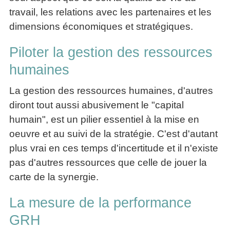
La
Tous
les
travail, les relations avec les partenaires et les
Décision
les
articles
dimensions économiques et stratégiques.
articles
en
Efficacité
Cours
équipe
»»»
Management
Piloter la gestion des ressources
Les
»»»
Techniques
humaines
▶
de
ebook
décision
La gestion des ressources humaines, d'autres
et
▶
diront tout aussi abusivement le "capital
PDF
Tous
management
humain", est un pilier essentiel à la mise en
les
gratuits
articles
oeuvre et au suivi de la stratégie. C'est d'autant
Décider
▶
plus vrai en ces temps d'incertitude et il n'existe
PDF
»»»
pas d'autres ressources que celle de jouer la
Entrepreneuriat
carte de la synergie.
▶
ebook
Perfonomique
La mesure de la performance
▶
GRH
Tous
les