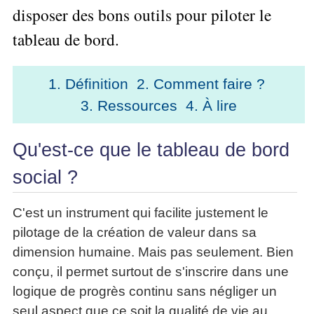
Performance
Former
Tous
mieux
disposer des bons outils pour piloter le
données
Seul
▶
les
L'Innovation
gérer
Gérer
»»»
Le
articles
tableau de bord.
Managériale
son
le
Entreprendre
Big
▶
La
temps ?
»»»
SI
Data
Formation
Méthode
Comment
Gratuite
La
1. Définition
2. Comment faire ?
Formation
SOCRIDE
devenir
Management
Gouvernance
BI
3. Ressources
4. À lire
un
▶
du
Formation
Les
Tous
manager
SI
tableau
les
Outils
stratège ?
de
Qu'est-ce que le tableau de bord
articles
Les
décisionnels
Comment
Innover
bord
technologies
▶
devenir
social ?
»»»
et
du
Tous
un
BI
SI
les
▶
bon
Décider
articles
Formation
C'est un instrument qui facilite justement le
▶
décideur ?
au
Analyse
Tous
Management
pilotage de la création de valeur dans sa
Comment
de
quotidien
les
de
Données
Manager
dimension humaine. Mais pas seulement. Bien
articles
Le
Projet
»»»
par
DSI
conçu, il permet surtout de s'inscrire dans une
processus
Formation
»»»
l'entraide ?
de
logique de progrès continu sans négliger un
Entrepreneuriat
Décision
▶
seul aspect que ce soit la qualité de vie au
▶
Tous