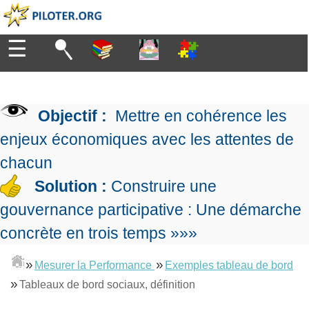
☰
Diriger
Organiser
▶
Management
Objectif :
Mettre en cohérence les
de
Manager
l'entreprise
▶
enjeux économiques avec les attentes de
Organiser
Management
la
chacun
Démocratique
Progresser
production
▶
Conception
Solution :
Construire une
Manager
L'Excellence
de
les
gouvernance participative : Une démarche
Opérationnelle
la
Entreprendre
projets
▶
Le
stratégie
Mesurer
concrète en trois temps »»»
Les
Lean
la
Principes
Outils
Se
Management
performance
▶
de
»
»
du
Mesurer la Performance
Exemples tableau de bord
De
former
expliqué
gouvernance
Le
chef
»
Tableaux de bord sociaux, définition
Salarié→Entrepreneur
La
Tableau
La
de
La
Méthode
de