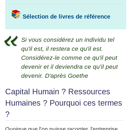
La
Tous
les
Décision
les
articles
articles
Sélection de livres de référence
en
Efficacité
Cours
équipe
»»»
Management
Les
»»»
Techniques
Si vous considérez un individu tel
▶
de
ebook
qu'il est, il restera ce qu'il est.
décision
et
Considérez-le comme ce qu'il peut
▶
PDF
Tous
management
devenir et il deviendra ce qu'il peut
les
gratuits
articles
devenir. D'après Goethe
Décider
▶
PDF
»»»
Capital Humain ? Ressources
Entrepreneuriat
▶
Humaines ? Pourquoi ces termes
ebook
Perfonomique
?
▶
Tous
Quoique que l'on puisse raconter, l'entreprise
les