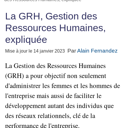
Performance
projet
★
▶
Méthode
Six
bord
des
Guide
Tous
Les
pour
Sigma
Entreprise
métier
La GRH, Gestion des
les
gratuit
Méthodes
se
Le
articles
La
de
Le
projet
lancer
Ressources Humaines,
classés
Management
Méthode
l'Autoformation
contrôle
Construire
Outils
★
Qualité
Gimsi
de
Méthode
l'Équipe
expliquée
pour
Les
gestion
Le
d'autoformation
Gestion
Entrepreneur
outils
Tableau
Les
▶
des
Par
Alain Fernandez
Gérer
Mise à jour le 14 janvier 2023
de
de
Tous
7
risques
son
la
les
Bord
Qualités
La Gestion des Ressources Humaines
Entreprise
articles
▶
Qualité
avec
pour
Tous
Diriger
Excel
Le
Le
réussir
(GRH) a pour objectif non seulement
les
»»»
métier
Supply
articles
▶
Comment
d'administrer les femmes et les hommes de
de
▶
Tous
Chain
Projet
s'auto-
Innover
consultant
les
Management
»»»
évaluer ?
l'entreprise mais aussi de faciliter le
en
articles
freelance
▶
▶
équipe
Mesurer
▶
développement autant des individus que
Tous
L'Efficacité
▶
Tous
»»»
L'Innovation
les
Secrets
du
les
des réseaux relationnels, clé de la
articles
et
▶
d'Entrepreneur
Manager
articles
Analyser
Organiser
la
performance de l'entreprise.
Se
Comment
▶
les
»»»