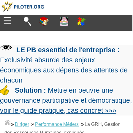
☰
Diriger
Organiser
▶
Management
LE PB essentiel de l'entreprise :
de
Manager
l'entreprise
▶
Exclusivité absurde des enjeux
Organiser
Management
la
économiques aux dépens des attentes de
Démocratique
Progresser
production
▶
Conception
chacun
Manager
L'Excellence
de
les
Solution :
Mettre en oeuvre une
Opérationnelle
la
Entreprendre
projets
▶
Le
stratégie
Mesurer
gouvernance participative et démocratique,
Les
Lean
la
Principes
Outils
voir le guide pratique, cas concret »»»
Se
Management
performance
▶
de
du
De
former
expliqué
gouvernance
Le
chef
Salarié→Entrepreneur
»
»
»
Diriger
Performance Métiers
La GRH, Gestion
La
Tableau
La
de
La
Méthode
de
des Ressources Humaines, expliquée