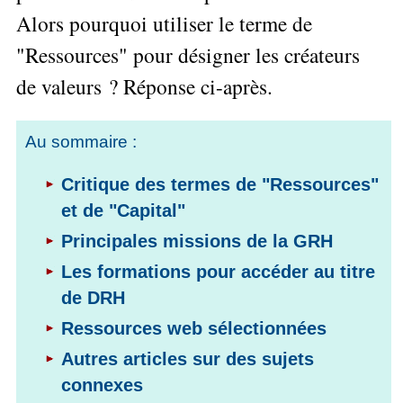
Performance
Former
Tous
mieux
Alors pourquoi utiliser le terme de
données
Seul
▶
les
L'Innovation
gérer
Gérer
»»»
Le
articles
Managériale
"Ressources" pour désigner les créateurs
son
le
Entreprendre
Big
▶
La
temps ?
»»»
SI
de valeurs ? Réponse ci-après.
Data
Formation
Méthode
Comment
Gratuite
La
Formation
SOCRIDE
devenir
Management
Gouvernance
BI
un
▶
Au sommaire :
du
Formation
Les
Tous
manager
SI
tableau
les
Outils
stratège ?
Critique des termes de "Ressources"
de
articles
Les
décisionnels
Comment
Innover
bord
technologies
et de "Capital"
▶
devenir
»»»
et
du
Tous
un
Principales missions de la GRH
BI
SI
les
▶
bon
Décider
articles
Les formations pour accéder au titre
Formation
▶
décideur ?
au
Analyse
Tous
Management
de DRH
Comment
de
quotidien
les
de
Données
Manager
articles
Ressources web sélectionnées
Le
Projet
»»»
par
DSI
processus
Formation
Autres articles sur des sujets
»»»
l'entraide ?
de
Entrepreneuriat
connexes
Décision
▶
▶
Tous