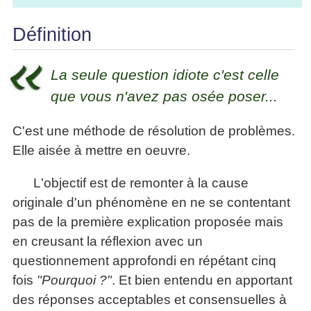
les
articles
en
articles
Efficacité
équipe
Définition
Cours
»»»
Management
Les
»»»
Techniques
La seule question idiote c'est celle
▶
de
ebook
décision
que vous n'avez pas osée poser...
et
▶
PDF
Tous
C'est une méthode de résolution de problèmes.
management
les
gratuits
articles
Elle aisée à mettre en oeuvre.
Décider
▶
PDF
»»»
L'objectif est de remonter à la cause
Entrepreneuriat
originale d'un phénomène en ne se contentant
▶
ebook
pas de la première explication proposée mais
Perfonomique
en creusant la réflexion avec un
▶
Tous
questionnement approfondi en répétant cinq
les
fois
"Pourquoi ?"
. Et bien entendu en apportant
articles
PDF
des réponses acceptables et consensuelles à
gratuits