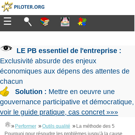
☰
Diriger
▶
Organiser
Management
de
LE PB essentiel de l'entreprise :
l'entreprise
▶
Manager
Exclusivité absurde des enjeux
Organiser
Management
la
Démocratique
économiques aux dépens des attentes de
production
▶
Progresser
Conception
Manager
chacun
L'Excellence
de
les
Opérationnelle
la
Solution :
Mettre en oeuvre une
projets
▶
Entreprendre
Le
stratégie
Mesurer
Les
gouvernance participative et démocratique,
Lean
la
Principes
Outils
Management
performance
voir le guide pratique, cas concret »»»
▶
Se
de
du
De
expliqué
former
gouvernance
Le
chef
Salarié→Entrepreneur
La
»
»
»
Tableau
Performer
Outils qualité
La méthode des 5
La
de
La
Méthode
de
Performance
projet
Pourquoi pour résoudre les problèmes jusqu'à la cause
▶