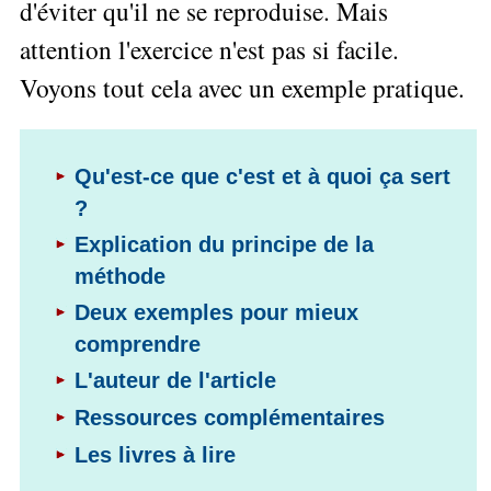
d'éviter qu'il ne se reproduise. Mais
les
L'Innovation
▶
Seul
gérer
Gérer
Le
articles
Managériale
»»»
son
attention l'exercice n'est pas si facile.
le
Entreprendre
Big
▶
La
temps ?
»»»
SI
Data
Formation
Voyons tout cela avec un exemple pratique.
Méthode
Comment
Gratuite
La
Formation
SOCRIDE
devenir
Management
Gouvernance
BI
▶
un
du
Tous
Formation
Les
manager
les
Qu'est-ce que c'est et à quoi ça sert
SI
tableau
Outils
stratège ?
articles
de
Les
?
décisionnels
Innover
Comment
bord
technologies
▶
»»»
devenir
Explication du principe de la
Tous
et
du
un
▶
les
méthode
BI
SI
Décider
bon
articles
▶
Formation
au
Deux exemples pour mieux
décideur ?
Analyse
Tous
Management
quotidien
de
les
comprendre
Comment
de
Données
Le
articles
Manager
Projet
L'auteur de l'article
»»»
DSI
processus
par
»»»
Formation
de
Ressources complémentaires
l'entraide ?
Entrepreneuriat
Décision
▶
Les livres à lire
Tous
▶
La
Tous
les
Décision