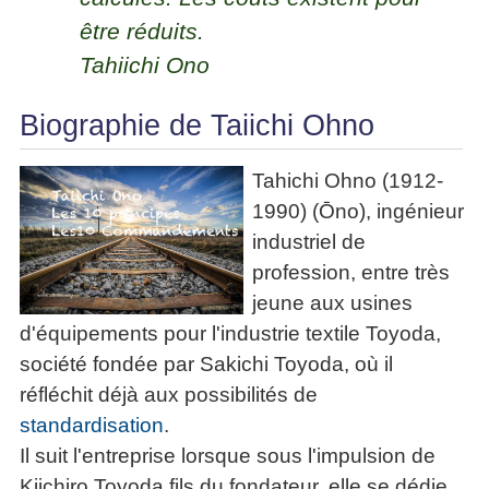
les
articles
en
articles
être réduits.
Efficacité
équipe
Cours
»»»
Tahiichi Ono
Management
Les
»»»
Techniques
▶
Biographie de Taiichi Ohno
de
ebook
décision
et
▶
Tahichi Ohno (1912-
PDF
Tous
management
les
1990) (Ōno), ingénieur
gratuits
articles
industriel de
Décider
▶
profession, entre très
PDF
»»»
Entrepreneuriat
jeune aux usines
▶
d'équipements pour l'industrie textile Toyoda,
ebook
Perfonomique
société fondée par Sakichi Toyoda, où il
▶
réfléchit déjà aux possibilités de
Tous
les
standardisation
.
articles
Il suit l'entreprise lorsque sous l'impulsion de
PDF
Kiichiro Toyoda fils du fondateur, elle se dédie
gratuits