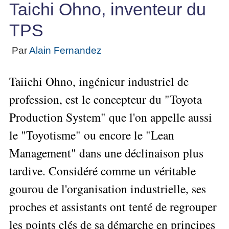
★
Méthode
Taichi Ohno, inventeur du
Six
bord
des
Guide
Les
Tous
pour
Sigma
Entreprise
métier
gratuit
Méthodes
les
TPS
se
Le
La
de
Le
projet
articles
lancer
Management
Méthode
l'Autoformation
contrôle
classés
Construire
Par
Alain Fernandez
Outils
Qualité
Gimsi
★
de
Méthode
l'Équipe
pour
Les
gestion
Le
d'autoformation
Gestion
Entrepreneur
Taiichi Ohno, ingénieur industriel de
outils
Tableau
▶
Les
des
Tous
Gérer
de
de
7
risques
profession, est le concepteur du "Toyota
les
son
la
Bord
Qualités
articles
▶
Entreprise
Qualité
avec
Production System" que l'on appelle aussi
Tous
pour
Diriger
Excel
Le
les
Le
réussir
»»»
le "Toyotisme" ou encore le "Lean
métier
articles
Supply
▶
▶
Comment
Tous
Projet
de
Chain
Innover
Management" dans une déclinaison plus
s'auto-
les
»»»
consultant
Management
en
évaluer ?
articles
tardive. Considéré comme un véritable
▶
freelance
équipe
▶
Mesurer
L'Efficacité
▶
Tous
▶
Tous
»»»
L'Innovation
gourou de l'organisation industrielle, ses
du
les
Secrets
les
et
▶
Manager
articles
d'Entrepreneur
proches et assistants ont tenté de regrouper
articles
Analyser
la
Organiser
Comment
Se
▶
les
Performance
»»»
les points clés de sa démarche en principes
Tous
Former
mieux
données