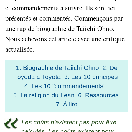
les
L'Innovation
▶
Seul
gérer
et commandements à suivre. Ils sont ici
Gérer
Le
articles
Managériale
»»»
son
le
Entreprendre
Big
présentés et commentés. Commençons par
▶
La
temps ?
»»»
SI
Data
Formation
Méthode
Comment
une rapide biographie de Taiichi Ohno.
Gratuite
La
Formation
SOCRIDE
devenir
Management
Gouvernance
BI
Nous achevons cet article avec une critique
▶
un
du
Tous
Formation
Les
manager
les
actualisée.
SI
tableau
Outils
stratège ?
articles
de
Les
décisionnels
Innover
Comment
bord
technologies
▶
»»»
devenir
1. Biographie de Taiichi Ohno
2. De
Tous
et
du
un
▶
les
BI
SI
Toyoda à Toyota
3. Les 10 principes
Décider
bon
articles
▶
Formation
au
décideur ?
Analyse
4. Les 10 "commandements"
Tous
Management
quotidien
de
les
Comment
5. La religion du Lean
6. Ressources
de
Données
Le
articles
Manager
Projet
»»»
7. À lire
DSI
processus
par
»»»
Formation
de
l'entraide ?
Entrepreneuriat
Décision
▶
Les coûts n'existent pas pour être
Tous
▶
La
Tous
les
calculés. Les coûts existent pour
Décision