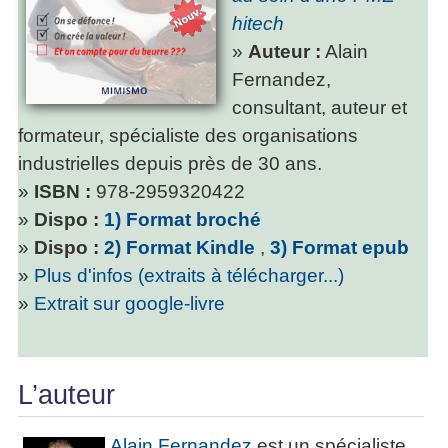
hitech
»
Auteur :
Alain
Fernandez,
consultant, auteur et
formateur, spécialiste des organisations
industrielles depuis près de 30 ans.
»
ISBN :
978-2959320422
»
Dispo :
1) Format broché
»
Dispo :
2) Format Kindle
,
3) Format epub
»
Plus d'infos (extraits à télécharger...)
»
Extrait sur google-livre
L’auteur
Alain Fernandez
est un spécialiste