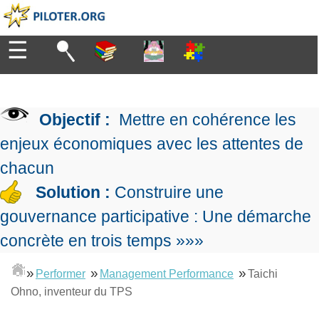
☰
Diriger
▶
Organiser
Management
de
Objectif :
Mettre en cohérence les
l'entreprise
▶
Manager
enjeux économiques avec les attentes de
Organiser
Management
la
Démocratique
chacun
production
▶
Progresser
Conception
Manager
Solution :
Construire une
L'Excellence
de
les
Opérationnelle
gouvernance participative : Une démarche
la
projets
▶
Entreprendre
Le
stratégie
Mesurer
Les
concrète en trois temps »»»
Lean
la
Principes
Outils
Management
performance
▶
Se
de
du
»
»
»
De
Performer
Management Performance
Taichi
expliqué
former
gouvernance
Le
chef
Salarié→Entrepreneur
Ohno, inventeur du TPS
La
Tableau
La
de
La
Méthode
de
Performance
projet
▶