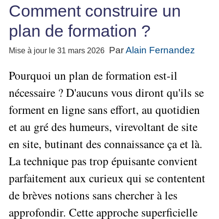
Performance
projet
★
▶
Comment construire un
Méthode
Six
bord
des
Guide
Tous
Les
pour
Sigma
Entreprise
métier
les
gratuit
Méthodes
plan de formation ?
se
Le
articles
La
de
Le
projet
lancer
classés
Management
Méthode
l'Autoformation
contrôle
Construire
Par
Alain Fernandez
Mise à jour le 31 mars 2026
Outils
★
Qualité
Gimsi
de
Méthode
l'Équipe
pour
Les
gestion
Le
d'autoformation
Pourquoi un plan de formation est-il
Gestion
Entrepreneur
outils
Tableau
Les
▶
des
Gérer
de
nécessaire ? D'aucuns vous diront qu'ils se
de
Tous
7
risques
son
la
les
Bord
Qualités
forment en ligne sans effort, au quotidien
Entreprise
articles
▶
Qualité
avec
pour
Tous
Diriger
Excel
Le
et au gré des humeurs, virevoltant de site
Le
réussir
les
»»»
métier
Supply
articles
▶
Comment
en site, butinant des connaissance ça et là.
de
▶
Tous
Chain
Projet
s'auto-
Innover
consultant
les
Management
»»»
La technique pas trop épuisante convient
évaluer ?
en
articles
freelance
▶
▶
équipe
Mesurer
parfaitement aux curieux qui se contentent
▶
Tous
L'Efficacité
▶
Tous
»»»
L'Innovation
les
Secrets
du
de brèves notions sans chercher à les
les
articles
et
▶
d'Entrepreneur
Manager
articles
Analyser
Organiser
approfondir. Cette approche superficielle
la
Se
Comment
▶
les
»»»