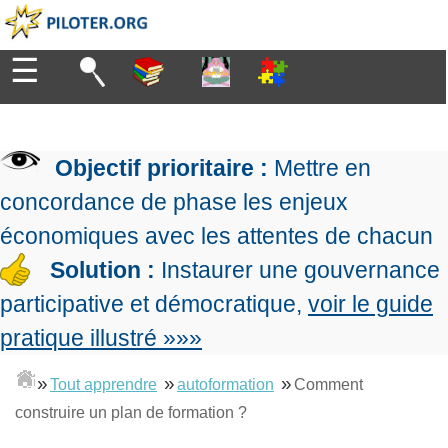
☰
Diriger
Organiser
▶
Management
Objectif prioritaire :
Mettre en
de
Manager
l'entreprise
▶
concordance de phase les enjeux
Organiser
Management
la
économiques avec les attentes de chacun
Démocratique
Progresser
production
▶
Conception
Solution :
Instaurer une gouvernance
Manager
L'Excellence
de
les
participative et démocratique,
voir le guide
Opérationnelle
la
Entreprendre
projets
▶
Le
stratégie
Mesurer
pratique illustré »»»
Les
Lean
la
Principes
Outils
Se
Management
performance
▶
de
»
»
»
du
Tout apprendre
autoformation
Comment
De
former
expliqué
gouvernance
Le
chef
construire un plan de formation ?
Salarié→Entrepreneur
La
Tableau
La
de
La
Méthode
de