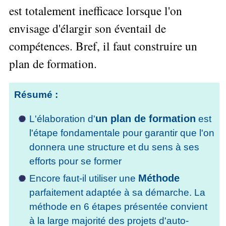
Performance
Former
Tous
mieux
est totalement inefficace lorsque l'on
données
Seul
▶
les
L'Innovation
gérer
Gérer
»»»
Le
articles
envisage d'élargir son éventail de
Managériale
son
le
Entreprendre
Big
▶
La
temps ?
compétences. Bref, il faut construire un
»»»
SI
Data
Formation
Méthode
Comment
Gratuite
La
Formation
plan de formation.
SOCRIDE
devenir
Management
Gouvernance
BI
un
▶
du
Formation
Les
Tous
manager
SI
tableau
Résumé :
les
Outils
stratège ?
de
articles
Les
décisionnels
Comment
Innover
bord
technologies
un plan de formation
L'élaboration d'
est
▶
devenir
»»»
et
du
Tous
l'étape fondamentale pour garantir que l'on
un
BI
SI
les
▶
bon
donnera une structure et du sens à ses
Décider
articles
Formation
▶
décideur ?
au
Analyse
efforts pour se former
Tous
Management
Comment
de
quotidien
les
de
Méthode
Encore faut-il utiliser une
Données
Manager
articles
Le
Projet
»»»
par
parfaitement adaptée à sa démarche. La
DSI
processus
Formation
»»»
l'entraide ?
méthode en 6 étapes présentée convient
de
Entrepreneuriat
Décision
▶
à la large majorité des projets d'auto-
▶
Tous