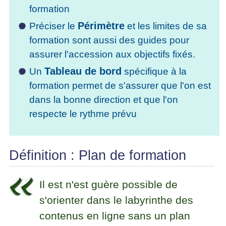
La
Tous
formation
les
Décision
les
articles
Périmètre
Préciser le
et les limites de sa
articles
en
Efficacité
Cours
équipe
formation sont aussi des guides pour
»»»
Management
Les
assurer l'accession aux objectifs fixés.
»»»
Techniques
Tableau de bord
Un
spécifique à la
▶
de
ebook
formation permet de s'assurer que l'on est
décision
et
dans la bonne direction et que l'on
▶
PDF
Tous
respecte le rythme prévu
management
les
gratuits
articles
Décider
▶
PDF
»»»
Définition : Plan de formation
Entrepreneuriat
▶
ebook
Il est n'est guère possible de
Perfonomique
s'orienter dans le labyrinthe des
▶
contenus en ligne sans un plan
Tous
les