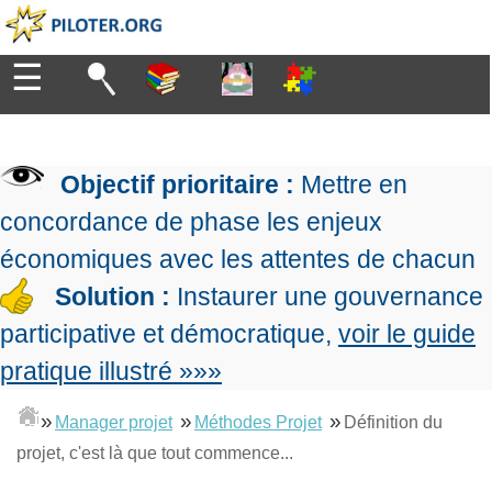
☰
Diriger
Organiser
▶
Management
Objectif prioritaire :
Mettre en
de
Manager
l'entreprise
▶
concordance de phase les enjeux
Organiser
Management
la
économiques avec les attentes de chacun
Démocratique
Progresser
production
▶
Conception
Solution :
Instaurer une gouvernance
Manager
L'Excellence
de
les
participative et démocratique,
voir le guide
Opérationnelle
la
Entreprendre
projets
▶
Le
stratégie
Mesurer
pratique illustré »»»
Les
Lean
la
Principes
Outils
Se
Management
performance
▶
de
»
»
»
du
Manager projet
Méthodes Projet
Définition du
De
former
expliqué
gouvernance
Le
chef
projet, c'est là que tout commence...
Salarié→Entrepreneur
La
Tableau
La
de
La
Méthode
de