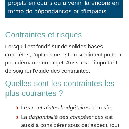
projets en cours ou à venir, là encore en
articles
terme de dépendances et d'impacts.
PDF
gratuits
»»»
Contraintes et risques
Lorsqu'il est fondé sur de solides bases
concrètes, l'optimisme est un sentiment porteur
pour démarrer un projet. Aussi est-il important
de soigner l'étude des contraintes.
Quelles sont les contraintes les
plus courantes ?
Les
contraintes budgétaires
bien sûr.
La
disponibilité des compétences
est
aussi à considérer sous cet aspect, tout