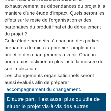
La
Tous
les
exhaustivement les dépendances du projet à la
Décision
les
articles
manière d'une étude d'impact. Quels seront les
articles
en
Efficacité
Cours
équipe
effets sur le reste de l'organisation et des
»»»
Management
Les
partenaires du produit final et du déroulement
»»»
Techniques
du projet ?
▶
de
ebook
Cette étude permettra à chacune des parties
décision
et
prenantes de mieux apprécier l'ampleur du
▶
PDF
Tous
projet et des changements à venir. Chacun
management
les
pourra ainsi estimer au plus juste la mesure de
gratuits
articles
son implication.
Décider
▶
PDF
»»»
Les changements organisationnels seront
Entrepreneuriat
aussi évalués afin de préparer
▶
l'accompagnement du changement
.
ebook
Perfonomique
D'autre part, il est aussi plus qu'utile de
▶
situer le projet vis-à-vis des autres
Tous
les