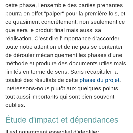
Performance
Former
Tous
mieux
cette phase, l'ensemble des parties prenantes
données
Seul
▶
les
L'Innovation
gérer
pourra en effet "palper" pour la première fois, et
Gérer
»»»
Le
articles
Managériale
son
le
Entreprendre
Big
ce quasiment concrètement, non seulement ce
▶
La
temps ?
»»»
SI
Data
Formation
Méthode
que sera le produit final mais aussi sa
Comment
Gratuite
La
Formation
SOCRIDE
devenir
réalisation. C'est dire l'importance d'accorder
Management
Gouvernance
BI
un
▶
toute notre attention et de ne pas se contenter
du
Formation
Les
Tous
manager
SI
de dérouler mécaniquement les phases d'une
tableau
les
Outils
stratège ?
de
articles
Les
décisionnels
méthode et produire des documents utiles mais
Comment
Innover
bord
technologies
limités en terme de sens. Sans récapituler la
▶
devenir
»»»
et
du
Tous
un
totalité des résultats de cette
phase du projet
,
BI
SI
les
▶
bon
Décider
intéressons-nous plutôt aux quelques points
articles
Formation
▶
décideur ?
au
Analyse
Tous
Management
tout aussi importants qui sont bien souvent
Comment
de
quotidien
les
de
oubliés.
Données
Manager
articles
Le
Projet
»»»
par
DSI
processus
Formation
Étude d'impact et dépendances
»»»
l'entraide ?
de
Entrepreneuriat
Décision
▶
Il est notamment essentiel d'identifier
▶
Tous