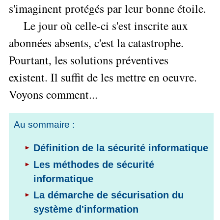
les
L'Innovation
▶
s'imaginent protégés par leur bonne étoile.
Seul
gérer
Gérer
Le
articles
Managériale
»»»
son
le
Le jour où celle-ci s'est inscrite aux
Entreprendre
Big
▶
La
temps ?
»»»
SI
Data
Formation
Méthode
abonnées absents, c'est la catastrophe.
Comment
Gratuite
La
Formation
SOCRIDE
devenir
Management
Pourtant, les solutions préventives
Gouvernance
BI
▶
un
du
Tous
Formation
Les
manager
existent. Il suffit de les mettre en oeuvre.
les
SI
tableau
Outils
stratège ?
articles
Voyons comment...
de
Les
décisionnels
Innover
Comment
bord
technologies
▶
»»»
devenir
Tous
et
du
un
▶
les
BI
Au sommaire :
SI
Décider
bon
articles
▶
Formation
au
décideur ?
Analyse
Tous
Définition de la sécurité informatique
Management
quotidien
de
les
Comment
de
Données
Le
articles
Les méthodes de sécurité
Manager
Projet
»»»
DSI
processus
par
informatique
»»»
Formation
de
l'entraide ?
Entrepreneuriat
La démarche de sécurisation du
Décision
▶
Tous
▶
La
système d'information
Tous
les
Décision