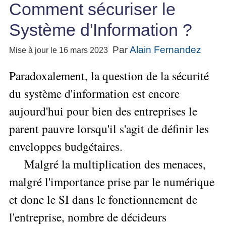
★
Méthode
Comment sécuriser le
Six
bord
des
Guide
Les
Tous
pour
Sigma
Entreprise
métier
gratuit
Méthodes
les
Système d'Information ?
se
Le
La
de
Le
projet
articles
lancer
Management
Méthode
l'Autoformation
contrôle
classés
Construire
Par
Alain Fernandez
Mise à jour le 16 mars 2023
Outils
Qualité
Gimsi
★
de
Méthode
l'Équipe
pour
Les
gestion
Le
d'autoformation
Gestion
Paradoxalement, la question de la sécurité
Entrepreneur
outils
Tableau
▶
Les
des
Tous
Gérer
de
de
du système d'information est encore
7
risques
les
son
la
Bord
Qualités
articles
▶
aujourd'hui pour bien des entreprises le
Entreprise
Qualité
avec
Tous
pour
Diriger
Excel
Le
les
Le
parent pauvre lorsqu'il s'agit de définir les
réussir
»»»
métier
articles
Supply
▶
▶
Comment
Tous
enveloppes budgétaires.
Projet
de
Chain
Innover
s'auto-
les
»»»
consultant
Management
en
Malgré la multiplication des menaces,
évaluer ?
articles
▶
freelance
équipe
▶
Mesurer
L'Efficacité
▶
Tous
malgré l'importance prise par le numérique
▶
Tous
»»»
L'Innovation
du
les
Secrets
les
et
▶
et donc le SI dans le fonctionnement de
Manager
articles
d'Entrepreneur
articles
Analyser
la
Organiser
Comment
Se
▶
l'entreprise, nombre de décideurs
les
Performance
»»»
Tous
Former
mieux
données