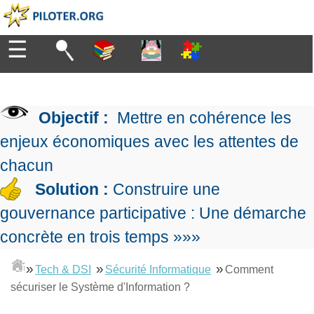
☰
Diriger
▶
Organiser
Management
de
Objectif :
Mettre en cohérence les
l'entreprise
▶
Manager
enjeux économiques avec les attentes de
Organiser
Management
la
Démocratique
chacun
production
▶
Progresser
Conception
Manager
Solution :
Construire une
L'Excellence
de
les
Opérationnelle
gouvernance participative : Une démarche
la
projets
▶
Entreprendre
Le
stratégie
Mesurer
Les
concrète en trois temps »»»
Lean
la
Principes
Outils
Management
performance
▶
Se
de
du
»
»
»
De
Tech & DSI
Sécurité Informatique
Comment
expliqué
former
gouvernance
Le
chef
Salarié→Entrepreneur
sécuriser le Système d'Information ?
La
Tableau
La
de
La
Méthode
de
Performance
projet
▶