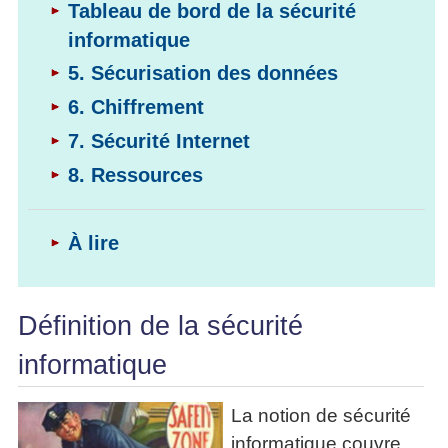
les
Tableau de bord de la sécurité
articles
en
articles
Efficacité
informatique
équipe
Cours
»»»
Management
Les
5. Sécurisation des données
»»»
Techniques
6. Chiffrement
▶
de
ebook
décision
7. Sécurité Internet
et
▶
PDF
Tous
8. Ressources
management
les
gratuits
articles
Décider
▶
À lire
PDF
»»»
Entrepreneuriat
▶
ebook
Définition de la sécurité
Perfonomique
▶
informatique
Tous
les
articles
La notion de sécurité
PDF
informatique couvre
gratuits