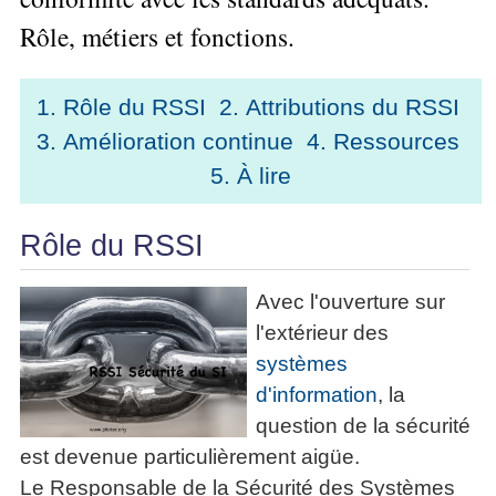
Performance
Former
Tous
mieux
données
Seul
Rôle, métiers et fonctions.
▶
les
L'Innovation
gérer
Gérer
»»»
Le
articles
Managériale
son
le
Entreprendre
Big
▶
La
temps ?
»»»
SI
Data
Formation
1. Rôle du RSSI
2. Attributions du RSSI
Méthode
Comment
Gratuite
La
Formation
SOCRIDE
3. Amélioration continue
4. Ressources
devenir
Management
Gouvernance
BI
un
▶
5. À lire
du
Formation
Les
Tous
manager
SI
tableau
les
Outils
stratège ?
de
articles
Les
décisionnels
Rôle du RSSI
Comment
Innover
bord
technologies
▶
devenir
»»»
et
du
Tous
un
Avec l'ouverture sur
BI
SI
les
▶
bon
Décider
articles
l'extérieur des
Formation
▶
décideur ?
au
Analyse
Tous
Management
systèmes
Comment
de
quotidien
les
de
d'information
, la
Données
Manager
articles
Le
Projet
»»»
par
DSI
question de la sécurité
processus
Formation
»»»
l'entraide ?
de
est devenue particulièrement aigüe.
Entrepreneuriat
Décision
▶
Le Responsable de la Sécurité des Systèmes
▶
Tous