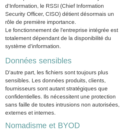
La
Tous
d'Information, le RSSI (Chief Information
les
Décision
les
articles
Security Officer, CISO) détient désormais un
articles
en
Efficacité
Cours
rôle de première importance.
équipe
»»»
Management
Le fonctionnement de l'entreprise intégrée est
Les
»»»
Techniques
totalement dépendant de la disponibilité du
▶
de
système d'information.
ebook
décision
et
▶
Données sensibles
PDF
Tous
management
les
gratuits
D'autre part, les fichiers sont toujours plus
articles
Décider
sensibles. Les données produits, clients,
▶
PDF
»»»
fournisseurs sont autant stratégiques que
Entrepreneuriat
confidentielles. Ils nécessitent une protection
▶
ebook
sans faille de toutes intrusions non autorisées,
Perfonomique
externes et internes.
▶
Tous
Nomadisme et BYOD
les