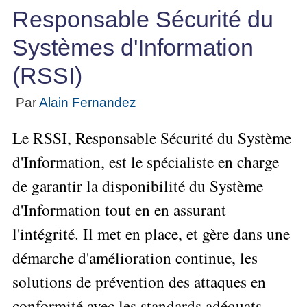
Performance
projet
★
▶
Méthode
Six
Responsable Sécurité du
bord
des
Guide
Tous
Les
pour
Sigma
Entreprise
métier
les
gratuit
Méthodes
se
Systèmes d'Information
Le
articles
La
de
Le
projet
lancer
classés
Management
Méthode
l'Autoformation
contrôle
(RSSI)
Construire
Outils
★
Qualité
Gimsi
de
Méthode
l'Équipe
pour
Les
gestion
Le
d'autoformation
Par
Alain Fernandez
Gestion
Entrepreneur
outils
Tableau
Les
▶
des
Gérer
de
de
Tous
7
risques
Le RSSI, Responsable Sécurité du Système
son
la
les
Bord
Qualités
Entreprise
articles
▶
Qualité
avec
d'Information, est le spécialiste en charge
pour
Tous
Diriger
Excel
Le
Le
réussir
les
de garantir la disponibilité du Système
»»»
métier
Supply
articles
▶
Comment
de
▶
Tous
Chain
d'Information tout en en assurant
Projet
s'auto-
Innover
consultant
les
Management
»»»
évaluer ?
l'intégrité. Il met en place, et gère dans une
en
articles
freelance
▶
▶
équipe
Mesurer
▶
Tous
L'Efficacité
démarche d'amélioration continue, les
▶
Tous
»»»
L'Innovation
les
Secrets
du
les
solutions de prévention des attaques en
articles
et
▶
d'Entrepreneur
Manager
articles
Analyser
Organiser
la
Se
Comment
conformité avec les standards adéquats.
▶
les
»»»