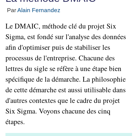
Performance
projet
★
▶
Méthode
Six
bord
des
Guide
Tous
Les
Par
Alain Fernandez
pour
Sigma
Entreprise
métier
les
gratuit
Méthodes
se
Le
articles
La
de
Le
projet
Le DMAIC, méthode clé du projet Six
lancer
classés
Management
Méthode
l'Autoformation
contrôle
Construire
Outils
★
Qualité
Gimsi
Sigma, est fondé sur l'analyse des données
de
Méthode
l'Équipe
pour
Les
gestion
Le
d'autoformation
afin d'optimiser puis de stabiliser les
Gestion
Entrepreneur
outils
Tableau
Les
▶
des
Gérer
de
processus de l'entreprise. Chacune des
de
Tous
7
risques
son
la
les
Bord
Qualités
lettres du sigle se réfère à une étape bien
Entreprise
articles
▶
Qualité
avec
pour
Tous
Diriger
Excel
Le
Le
spécifique de la démarche. La philosophie
réussir
les
»»»
métier
Supply
articles
▶
Comment
de cette démarche est aussi utilisable dans
de
▶
Tous
Chain
Projet
s'auto-
Innover
consultant
les
Management
»»»
d'autres contextes que le cadre du projet
évaluer ?
en
articles
freelance
▶
▶
équipe
Mesurer
Six Sigma. Voyons chacune des cinq
▶
Tous
L'Efficacité
▶
Tous
»»»
L'Innovation
les
Secrets
du
étapes.
les
articles
et
▶
d'Entrepreneur
Manager
articles
Analyser
Organiser
la
Se
Comment
▶
les
»»»