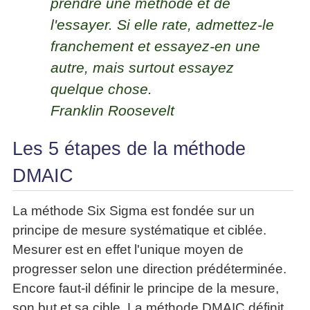
prendre une méthode et de
La
Tous
les
Décision
l'essayer. Si elle rate, admettez-le
les
articles
articles
en
Efficacité
franchement et essayez-en une
Cours
équipe
»»»
Management
autre, mais surtout essayez
Les
»»»
Techniques
quelque chose.
▶
de
Franklin Roosevelt
ebook
décision
et
▶
PDF
Les 5 étapes de la méthode
Tous
management
les
DMAIC
gratuits
articles
Décider
▶
PDF
»»»
La méthode Six Sigma est fondée sur un
Entrepreneuriat
principe de mesure systématique et ciblée.
▶
Mesurer est en effet l'unique moyen de
ebook
Perfonomique
progresser selon une direction prédéterminée.
▶
Encore faut-il définir le principe de la mesure,
Tous
son but et sa cible. La méthode DMAIC définit
les