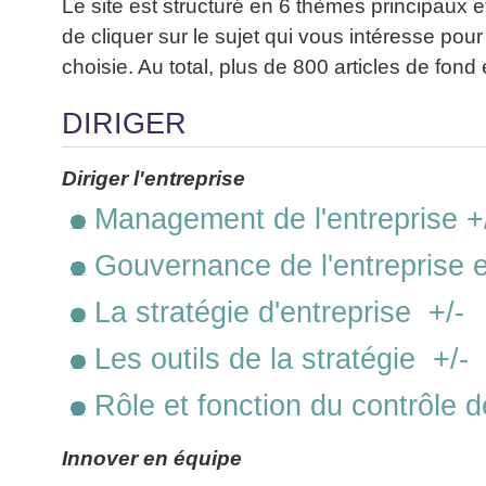
Performance
projet
Le site est structuré en 6 thèmes principaux e
★
▶
Méthode
Six
bord
des
Guide
Tous
Les
de cliquer sur le sujet qui vous intéresse pour
pour
Sigma
Entreprise
métier
les
gratuit
Méthodes
se
choisie. Au total, plus de 800 articles de fond 
Le
articles
La
de
Le
projet
lancer
classés
Management
Méthode
l'Autoformation
contrôle
Construire
Outils
DIRIGER
★
Qualité
Gimsi
de
Méthode
l'Équipe
pour
Les
gestion
Le
d'autoformation
Gestion
Entrepreneur
outils
Tableau
Diriger l'entreprise
Les
▶
des
Gérer
de
de
Tous
7
risques
Management de l'entreprise +
son
la
les
Bord
Qualités
Entreprise
articles
▶
Qualité
avec
pour
Gouvernance de l'entreprise 
Tous
Diriger
Excel
Le
Le
réussir
les
»»»
métier
Supply
articles
▶
La stratégie d'entreprise +/-
Comment
de
▶
Tous
Chain
Projet
s'auto-
Innover
consultant
les
Management
»»»
Les outils de la stratégie +/-
évaluer ?
en
articles
freelance
▶
▶
équipe
Mesurer
▶
Tous
L'Efficacité
Rôle et fonction du contrôle d
▶
Tous
»»»
L'Innovation
les
Secrets
du
les
articles
et
▶
d'Entrepreneur
Manager
articles
Innover en équipe
Analyser
Organiser
la
Se
Comment
▶
les
»»»