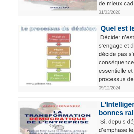
de mieux cadr
articles
PDF
31/03/2026
gratuits
»»»
Quel est l
Décider n'est
s'engage et do
décide pas s'
conséquences
essentielle e
processus de 
09/12/2024
L'Intellige
bonnes rai
Si, depuis dé
d'emphase les