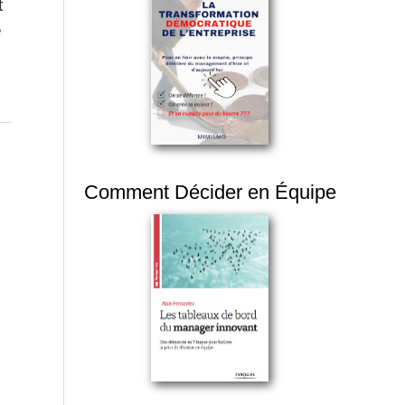
t
e
Comment Décider en Équipe