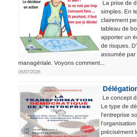
La prise de d
La
Tous
les
Décision
les
simples. En te
articles
articles
en
Efficacité
clairement per
Cours
équipe
»»»
tableau de bo
Management
Les
»»»
apporter un éc
Techniques
▶
de
de risques. D
ebook
décision
assumée par c
et
▶
managériale. Voyons comment...
PDF
Tous
management
05/07/2026
les
gratuits
articles
Décider
▶
Délégation
PDF
»»»
Entrepreneuriat
Le concept de
Le type de dé
▶
ebook
l'entreprise 
Perfonomique
l'organisatio
▶
Tous
précisément l
les