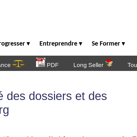
rogresser
Entreprendre
Se Former
▾
▾
▾
ance
PDF
Long Seller
Tou
té des dossiers et des
org